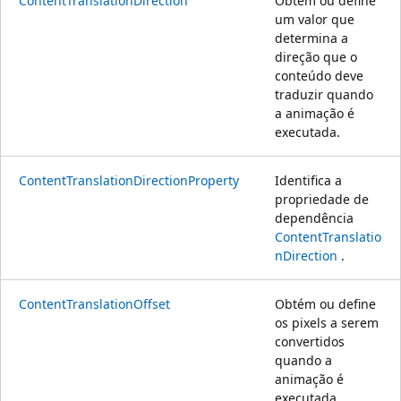
ContentTranslationDirection
Obtém ou define
um valor que
determina a
direção que o
conteúdo deve
traduzir quando
a animação é
executada.
ContentTranslationDirectionProperty
Identifica a
propriedade de
dependência
ContentTranslatio
nDirection
.
ContentTranslationOffset
Obtém ou define
os pixels a serem
convertidos
quando a
animação é
executada.