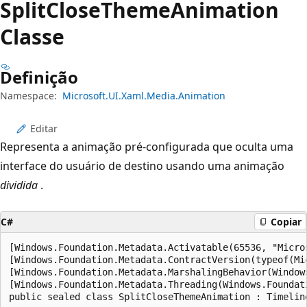
Split
Close
Theme
Animation
Classe
Definição
Namespace:
Microsoft.UI.Xaml.Media.Animation
Editar
Representa a animação pré-configurada que oculta uma
interface do usuário de destino usando uma animação
dividida
.
C#
Copiar
[Windows.Foundation.Metadata.Activatable(65536, "Micros
[Windows.Foundation.Metadata.ContractVersion(typeof(Mi
[Windows.Foundation.Metadata.MarshalingBehavior(Window
[Windows.Foundation.Metadata.Threading(Windows.Foundat
public sealed class SplitCloseThemeAnimation : Timelin