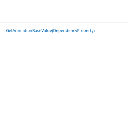
GetAnimationBaseValue(DependencyProperty)