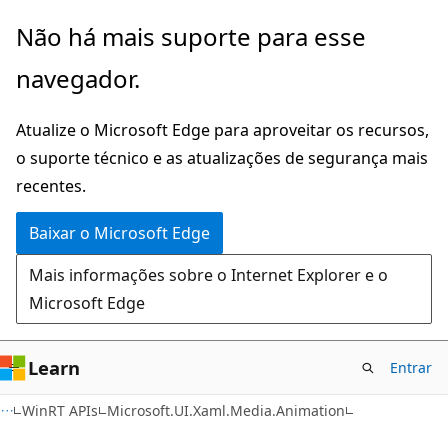
Pular
Ignore
Não há mais suporte para esse
para
e
navegador.
o
passe
conteúdo
para
Atualize o Microsoft Edge para aproveitar os recursos,
principal
a
o suporte técnico e as atualizações de segurança mais
navegação
recentes.
na
página
Baixar o Microsoft Edge
Mais informações sobre o Internet Explorer e o
Microsoft Edge
Learn
Entrar
C#
WinRT APIs
Microsoft.UI.Xaml.Media.Animation