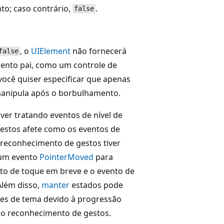
to; caso contrário,
.
false
, o
UIElement
não fornecerá
false
mento pai, como um controle de
você quiser especificar que apenas
anipula após o borbulhamento.
ver tratando eventos de nível de
gestos afete como os eventos de
 reconhecimento de gestos tiver
 um evento
PointerMoved
para
to de toque em breve e o evento de
Além disso,
manter
estados pode
ões de tema devido à progressão
lo reconhecimento de gestos.