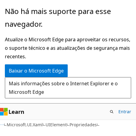
Pular
Ignore
Não há mais suporte para esse
para
e
navegador.
o
passe
conteúdo
para
Atualize o Microsoft Edge para aproveitar os recursos,
principal
a
o suporte técnico e as atualizações de segurança mais
navegação
recentes.
na
página
Baixar o Microsoft Edge
Mais informações sobre o Internet Explorer e o
Microsoft Edge
Learn
Entrar
C#
Microsoft.UI.Xaml
UIElement
Propriedades