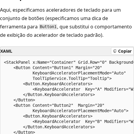
Aqui, especificamos aceleradores de teclado para um
conjunto de botões (especificamos uma dica de
ferramenta para
, que substitui o comportamento
Button1
de exibição do acelerador de teclado padrão).
XAML
Copiar
<StackPanel x:Name="Container" Grid.Row="0" Background=
    <Button Content="Button1" Margin="20"

            KeyboardAcceleratorPlacementMode="Auto"

            ToolTipService.ToolTip="Tooltip">

        <Button.KeyboardAccelerators>

            <KeyboardAccelerator  Key="A" Modifiers="Wi
        </Button.KeyboardAccelerators>

    </Button>

    <Button Content="Button2"  Margin="20"

            KeyboardAcceleratorPlacementMode="Auto">

        <Button.KeyboardAccelerators>

            <KeyboardAccelerator  Key="B" Modifiers="Wi
        </Button.KeyboardAccelerators>

    </Button>
