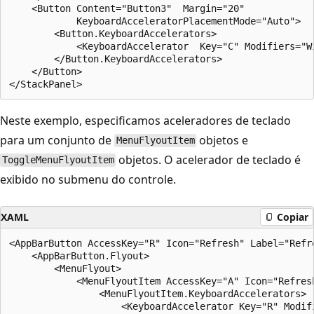
    <Button Content="Button3"  Margin="20"

            KeyboardAcceleratorPlacementMode="Auto">

        <Button.KeyboardAccelerators>

            <KeyboardAccelerator  Key="C" Modifiers="Wi
        </Button.KeyboardAccelerators>

    </Button>

Neste exemplo, especificamos aceleradores de teclado
para um conjunto de
objetos e
MenuFlyoutItem
objetos. O acelerador de teclado é
ToggleMenuFlyoutItem
exibido no submenu do controle.
XAML
Copiar
<AppBarButton AccessKey="R" Icon="Refresh" Label="Refre
    <AppBarButton.Flyout>

        <MenuFlyout>

            <MenuFlyoutItem AccessKey="A" Icon="Refresh
                <MenuFlyoutItem.KeyboardAccelerators>

                    <KeyboardAccelerator Key="R" Modifi