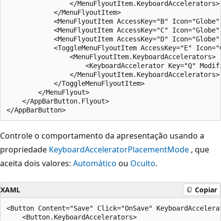
                </MenuFlyoutItem.KeyboardAccelerators>

            </MenuFlyoutItem>

            <MenuFlyoutItem AccessKey="B" Icon="Globe" 
            <MenuFlyoutItem AccessKey="C" Icon="Globe" 
            <MenuFlyoutItem AccessKey="D" Icon="Globe" 
            <ToggleMenuFlyoutItem AccessKey="E" Icon="G
                <MenuFlyoutItem.KeyboardAccelerators>

                    <KeyboardAccelerator Key="Q" Modifi
                </MenuFlyoutItem.KeyboardAccelerators>

            </ToggleMenuFlyoutItem>

        </MenuFlyout>

    </AppBarButton.Flyout>

Controle o comportamento da apresentação usando a
propriedade
KeyboardAcceleratorPlacementMode
, que
aceita dois valores:
Automático
ou
Oculto
.
XAML
Copiar
<Button Content="Save" Click="OnSave" KeyboardAccelerat
    <Button.KeyboardAccelerators>
