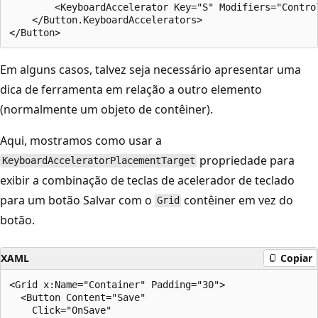
        <KeyboardAccelerator Key="S" Modifiers="Control
    </Button.KeyboardAccelerators>

Em alguns casos, talvez seja necessário apresentar uma
dica de ferramenta em relação a outro elemento
(normalmente um objeto de contêiner).
Aqui, mostramos como usar a
propriedade para
KeyboardAcceleratorPlacementTarget
exibir a combinação de teclas de acelerador de teclado
para um botão Salvar com o
contêiner em vez do
Grid
botão.
XAML
Copiar
<Grid x:Name="Container" Padding="30">

  <Button Content="Save"

    Click="OnSave"
