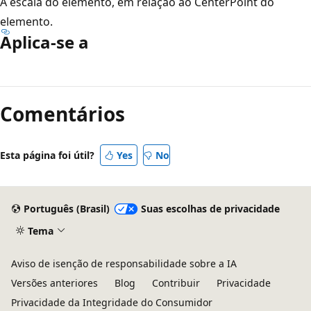
A escala do elemento, em relação ao CenterPoint do
elemento.
Aplica-se a
Modo
de
Comentários
leitura
desativado
Esta página foi útil?
Yes
No
Português (Brasil)
Suas escolhas de privacidade
Tema
Aviso de isenção de responsabilidade sobre a IA
Versões anteriores
Blog
Contribuir
Privacidade
Privacidade da Integridade do Consumidor