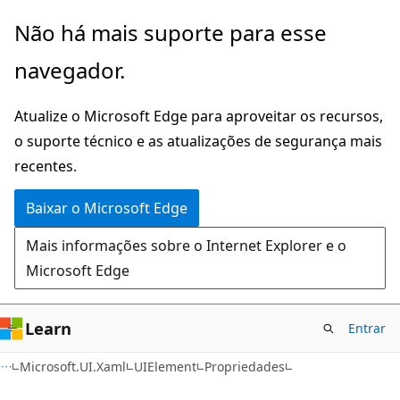
Pular
Ignore
Não há mais suporte para esse
para
e
navegador.
o
passe
conteúdo
para
Atualize o Microsoft Edge para aproveitar os recursos,
principal
a
o suporte técnico e as atualizações de segurança mais
navegação
recentes.
na
página
Baixar o Microsoft Edge
Mais informações sobre o Internet Explorer e o
Microsoft Edge
Learn
Entrar
C#
Microsoft.UI.Xaml
UIElement
Propriedades