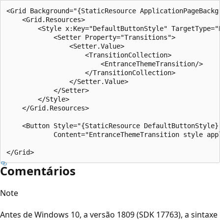
<Grid Background="{StaticResource ApplicationPageBackgr
    <Grid.Resources>

        <Style x:Key="DefaultButtonStyle" TargetType="B
            <Setter Property="Transitions">

                <Setter.Value>

                    <TransitionCollection>

                        <EntranceThemeTransition/>

                    </TransitionCollection>

                </Setter.Value>

            </Setter>

        </Style>

    </Grid.Resources>

    <Button Style="{StaticResource DefaultButtonStyle}"
            Content="EntranceThemeTransition style appl
Comentários
Note
Antes de Windows 10, a versão 1809 (SDK 17763), a sintaxe