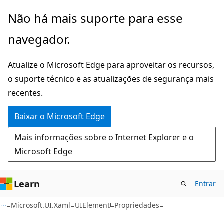
Pular
Ignore
Não há mais suporte para esse
para
e
navegador.
o
passe
conteúdo
para
Atualize o Microsoft Edge para aproveitar os recursos,
principal
a
o suporte técnico e as atualizações de segurança mais
navegação
recentes.
na
página
Baixar o Microsoft Edge
Mais informações sobre o Internet Explorer e o
Microsoft Edge
Learn
Entrar
C#
Microsoft.UI.Xaml
UIElement
Propriedades