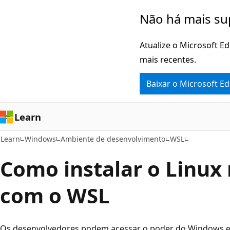
Pular
Não há mais su
para
o
Atualize o Microsoft E
conteúdo
mais recentes.
principal
Baixar o Microsoft E
Learn
Learn
Windows
Ambiente de desenvolvimento
WSL
Como instalar o Linu
com o WSL
Os desenvolvedores podem acessar o poder do Windows 