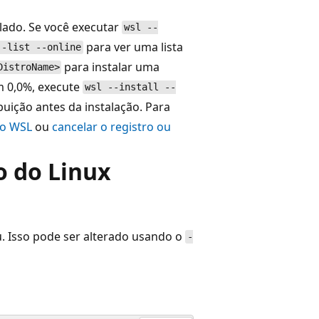
lado. Se você executar
wsl --
para ver uma lista
--list --online
para instalar uma
DistroName>
em 0,0%, execute
wsl --install --
buição antes da instalação. Para
do WSL
ou
cancelar o registro ou
o do Linux
u. Isso pode ser alterado usando o
-