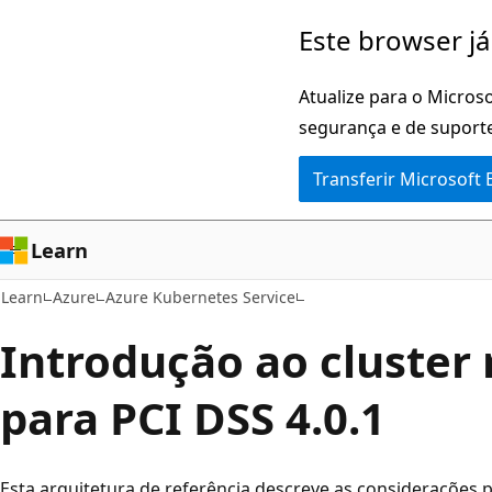
Saltar
Este browser já
para
o
Atualize para o Microso
conteúdo
segurança e de suporte
principal
Transferir Microsoft
Learn
Learn
Azure
Azure Kubernetes Service
Introdução ao cluster
para PCI DSS 4.0.1
Esta arquitetura de referência descreve as considerações 