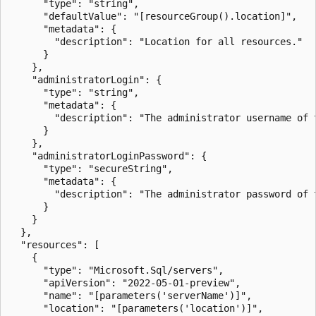
      "type": "string",

      "defaultValue": "[resourceGroup().location]",

      "metadata": {

        "description": "Location for all resources."

      }

    },

    "administratorLogin": {

      "type": "string",

      "metadata": {

        "description": "The administrator username of t
      }

    },

    "administratorLoginPassword": {

      "type": "secureString",

      "metadata": {

        "description": "The administrator password of t
      }

    }

  },

  "resources": [

    {

      "type": "Microsoft.Sql/servers",

      "apiVersion": "2022-05-01-preview",

      "name": "[parameters('serverName')]",

      "location": "[parameters('location')]",
