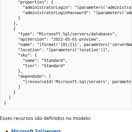
      "properties": {

        "administratorLogin": "[parameters('administrat
        "administratorLoginPassword": "[parameters('adm
      }

    },

    {

      "type": "Microsoft.Sql/servers/databases",

      "apiVersion": "2022-05-01-preview",

      "name": "[format('{0}/{1}', parameters('serverNam
      "location": "[parameters('location')]",

      "sku": {

        "name": "Standard",

        "tier": "Standard"

      },

      "dependsOn": [

        "[resourceId('Microsoft.Sql/servers', parameter
      ]

    }

  ]

Esses recursos são definidos no modelo:
Microsoft.Sql/servers