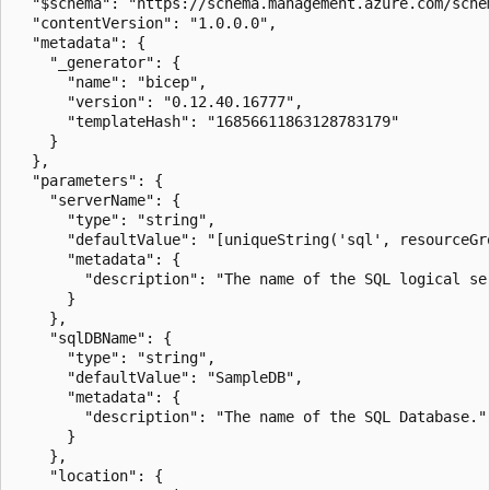
  "$schema": "https://schema.management.azure.com/sche
  "contentVersion": "1.0.0.0",

  "metadata": {

    "_generator": {

      "name": "bicep",

      "version": "0.12.40.16777",

      "templateHash": "16856611863128783179"

    }

  },

  "parameters": {

    "serverName": {

      "type": "string",

      "defaultValue": "[uniqueString('sql', resourceGro
      "metadata": {

        "description": "The name of the SQL logical ser
      }

    },

    "sqlDBName": {

      "type": "string",

      "defaultValue": "SampleDB",

      "metadata": {

        "description": "The name of the SQL Database."

      }

    },

    "location": {
