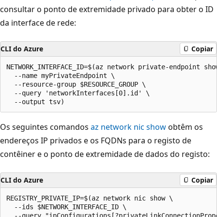
consultar o ponto de extremidade privado para obter o ID
da interface de rede:
CLI do Azure
Copiar
NETWORK_INTERFACE_ID=$(az network private-endpoint show
  --name myPrivateEndpoint \

  --resource-group $RESOURCE_GROUP \

  --query 'networkInterfaces[0].id' \

Os seguintes comandos
az network nic show
obtêm os
endereços IP privados e os FQDNs para o registo de
contêiner e o ponto de extremidade de dados do registo:
CLI do Azure
Copiar
REGISTRY_PRIVATE_IP=$(az network nic show \

  --ids $NETWORK_INTERFACE_ID \

  --query "ipConfigurations[?privateLinkConnectionProp