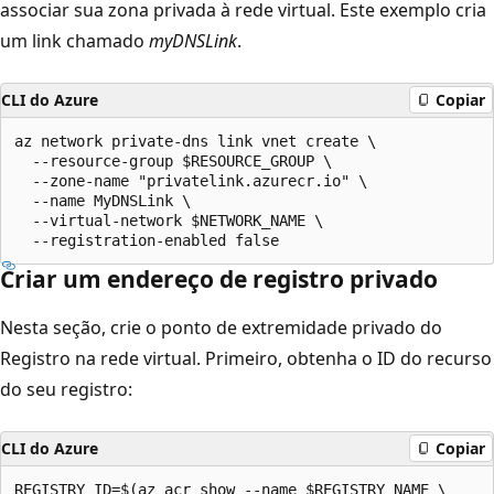
associar sua zona privada à rede virtual. Este exemplo cria
um link chamado
myDNSLink
.
CLI do Azure
Copiar
az network private-dns link vnet create \

  --resource-group $RESOURCE_GROUP \

  --zone-name "privatelink.azurecr.io" \

  --name MyDNSLink \

  --virtual-network $NETWORK_NAME \

Criar um endereço de registro privado
Nesta seção, crie o ponto de extremidade privado do
Registro na rede virtual. Primeiro, obtenha o ID do recurso
do seu registro:
CLI do Azure
Copiar
REGISTRY_ID=$(az acr show --name $REGISTRY_NAME \
