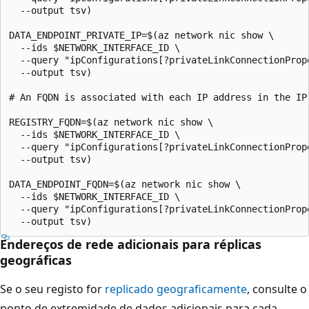
  --output tsv)

DATA_ENDPOINT_PRIVATE_IP=$(az network nic show \

  --ids $NETWORK_INTERFACE_ID \

  --query "ipConfigurations[?privateLinkConnectionProp
  --output tsv)

# An FQDN is associated with each IP address in the IP 
REGISTRY_FQDN=$(az network nic show \

  --ids $NETWORK_INTERFACE_ID \

  --query "ipConfigurations[?privateLinkConnectionProp
  --output tsv)

DATA_ENDPOINT_FQDN=$(az network nic show \

  --ids $NETWORK_INTERFACE_ID \

  --query "ipConfigurations[?privateLinkConnectionProp
Endereços de rede adicionais para réplicas
geográficas
Se o seu registo for
replicado geograficamente
, consulte o
ponto de extremidade de dados adicionais para cada