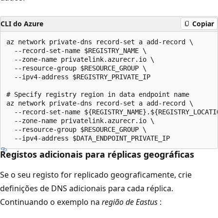
CLI do Azure
Copiar
az network private-dns record-set a add-record \

  --record-set-name $REGISTRY_NAME \

  --zone-name privatelink.azurecr.io \

  --resource-group $RESOURCE_GROUP \

  --ipv4-address $REGISTRY_PRIVATE_IP

# Specify registry region in data endpoint name

az network private-dns record-set a add-record \

  --record-set-name ${REGISTRY_NAME}.${REGISTRY_LOCATIO
  --zone-name privatelink.azurecr.io \

  --resource-group $RESOURCE_GROUP \

Registos adicionais para réplicas geográficas
Se o seu registo for replicado geograficamente, crie
definições de DNS adicionais para cada réplica.
Continuando o exemplo na
região de Eastus
: