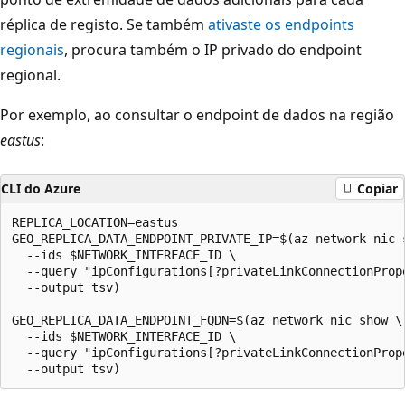
réplica de registo. Se também
ativaste os endpoints
regionais
, procura também o IP privado do endpoint
regional.
Por exemplo, ao consultar o endpoint de dados na região
eastus
:
CLI do Azure
Copiar
REPLICA_LOCATION=eastus

GEO_REPLICA_DATA_ENDPOINT_PRIVATE_IP=$(az network nic s
  --ids $NETWORK_INTERFACE_ID \

  --query "ipConfigurations[?privateLinkConnectionProp
  --output tsv) 

GEO_REPLICA_DATA_ENDPOINT_FQDN=$(az network nic show \

  --ids $NETWORK_INTERFACE_ID \

  --query "ipConfigurations[?privateLinkConnectionProp