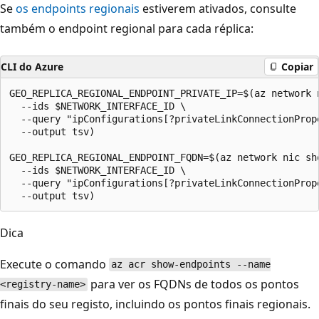
Se
os endpoints regionais
estiverem ativados, consulte
também o endpoint regional para cada réplica:
CLI do Azure
Copiar
GEO_REPLICA_REGIONAL_ENDPOINT_PRIVATE_IP=$(az network n
  --ids $NETWORK_INTERFACE_ID \

  --query "ipConfigurations[?privateLinkConnectionProp
  --output tsv)

GEO_REPLICA_REGIONAL_ENDPOINT_FQDN=$(az network nic sho
  --ids $NETWORK_INTERFACE_ID \

  --query "ipConfigurations[?privateLinkConnectionProp
Dica
Execute o comando
az acr show-endpoints --name
para ver os FQDNs de todos os pontos
<registry-name>
finais do seu registo, incluindo os pontos finais regionais.