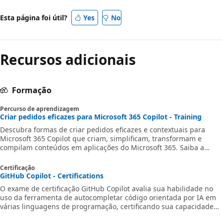
Esta página foi útil?
Yes
No
Recursos adicionais
Formação
Percurso de aprendizagem
Criar pedidos eficazes para Microsoft 365 Copilot - Training
Descubra formas de criar pedidos eficazes e contextuais para
Microsoft 365 Copilot que criam, simplificam, transformam e
compilam conteúdos em aplicações do Microsoft 365. Saiba a
importância de fornecer um objetivo claro, contexto, origem e
expetativa no seu pedido para obter os melhores resultados. Este
Certificação
curso abrange cenários e exemplos do mundo real com o Copilot
GitHub Copilot - Certifications
em aplicações do Microsoft 365, como Word, Excel, PowerPoint,
O exame de certificação GitHub Copilot avalia sua habilidade no
Teams, Outlook, OneNote e Chat.
uso da ferramenta de autocompletar código orientada por IA em
várias linguagens de programação, certificando sua capacidade
de otimizar fluxos de trabalho de desenvolvimento de software de