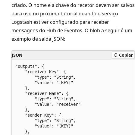
criado. O nome e a chave do recetor devem ser salvos
para uso no próximo tutorial quando o serviço
Logstash estiver configurado para receber
mensagens do Hub de Eventos. O blob a seguir é um
exemplo de saída JSON:
JSON
Copiar
"outputs": {

    "receiver Key": {

        "type": "String",

        "value": "[KEY]"

    },

    "receiver Name": {

        "type": "String",

        "value": "receiver"

    },

    "sender Key": {

        "type": "String",

        "value": "[KEY]"

    },
