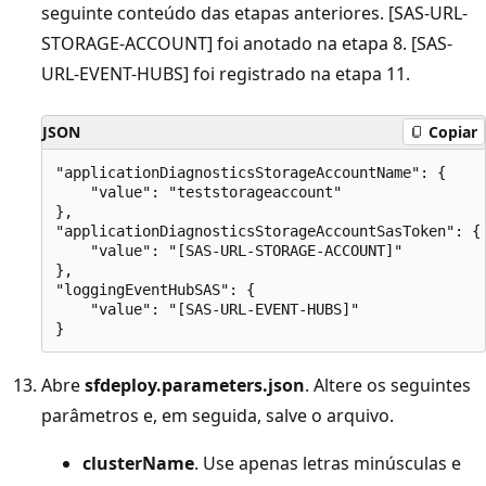
seguinte conteúdo das etapas anteriores. [SAS-URL-
STORAGE-ACCOUNT] foi anotado na etapa 8. [SAS-
URL-EVENT-HUBS] foi registrado na etapa 11.
JSON
Copiar
"applicationDiagnosticsStorageAccountName": {

    "value": "teststorageaccount"

},

"applicationDiagnosticsStorageAccountSasToken": {

    "value": "[SAS-URL-STORAGE-ACCOUNT]"

},

"loggingEventHubSAS": {

    "value": "[SAS-URL-EVENT-HUBS]"

Abre
sfdeploy.parameters.json
. Altere os seguintes
parâmetros e, em seguida, salve o arquivo.
clusterName
. Use apenas letras minúsculas e