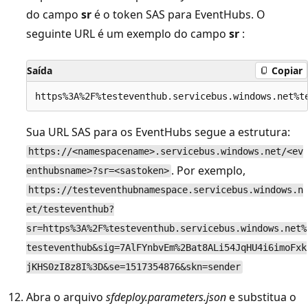
do campo
sr
é o token SAS para EventHubs. O
seguinte URL é um exemplo do campo
sr
:
Saída
Copiar
Sua URL SAS para os EventHubs segue a estrutura:
https://<namespacename>.servicebus.windows.net/<ev
. Por exemplo,
enthubsname>?sr=<sastoken>
https://testeventhubnamespace.servicebus.windows.n
et/testeventhub?
sr=https%3A%2F%testeventhub.servicebus.windows.net%
testeventhub&sig=7AlFYnbvEm%2Bat8ALi54JqHU4i6imoFxk
jKHS0zI8z8I%3D&se=1517354876&skn=sender
Abra o arquivo
sfdeploy.parameters.json
e substitua o