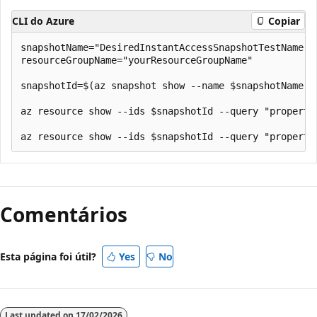
CLI do Azure
Copiar
snapshotName="DesiredInstantAccessSnapshotTestName"

resourceGroupName="yourResourceGroupName"

snapshotId=$(az snapshot show --name $snapshotName -
az resource show --ids $snapshotId --query "properti
Comentários
Esta página foi útil?
Yes
No
Last updated on
17/02/2026