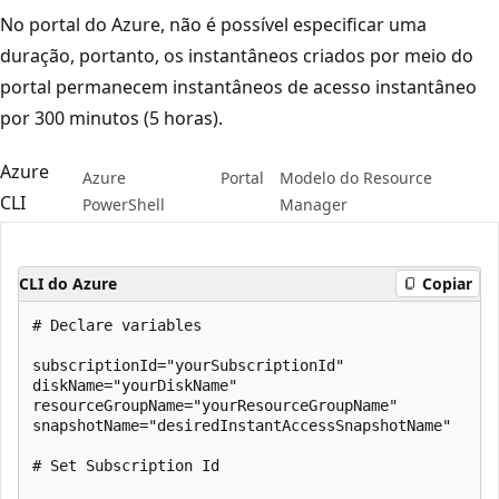
No portal do Azure, não é possível especificar uma
duração, portanto, os instantâneos criados por meio do
portal permanecem instantâneos de acesso instantâneo
por 300 minutos (5 horas).
Azure
Azure
Portal
Modelo do Resource
CLI
PowerShell
Manager
CLI do Azure
Copiar
# Declare variables

subscriptionId="yourSubscriptionId"

diskName="yourDiskName"

resourceGroupName="yourResourceGroupName"

snapshotName="desiredInstantAccessSnapshotName"

# Set Subscription Id
