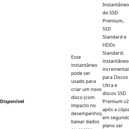
Instantâneo
do SSD
Premium,
SSD
Standard e
HDDs
Standard;
Esse
instantâneo
instantâneo
incrementai
pode ser
para Discos
usado para
Ultra e
criar um novo
discos SSD
disco (com
Disponível
Premium v2
impacto no
após a cópi
desempenho),
em segund
baixar dados
plano ser