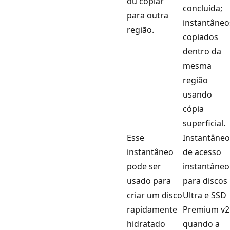
ou copiar
concluída;
para outra
instantâneo
região.
copiados
dentro da
mesma
região
usando
cópia
superficial.
Esse
Instantâneo
instantâneo
de acesso
pode ser
instantâneo
usado para
para discos
criar um disco
Ultra e SSD
rapidamente
Premium v2
hidratado
quando a