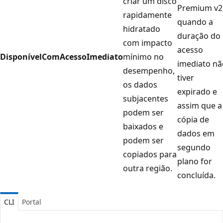
criar um disco
Premium v2
rapidamente
quando a
hidratado
duração do
com impacto
acesso
DisponívelComAcessoImediato
mínimo no
imediato nã
desempenho,
tiver
os dados
expirado e
subjacentes
assim que a
podem ser
cópia de
baixados e
dados em
podem ser
segundo
copiados para
plano for
outra região.
concluída.
CLI
Portal