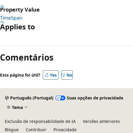
Property Value
TimeSpan
Applies to
Modo
de
Comentários
leitura
desativado
Esta página foi útil?
Yes
No
Português (Portugal)
Suas opções de privacidade
Tema
Exclusão de responsabilidade de IA
Versões anteriores
Blogue
Contribuir
Privacidade