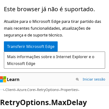
Saltar
Saltar
Este browser já não é suportado.
para
para
o
a
Atualize para o Microsoft Edge para tirar partido das
conteúdo
navegação
mais recentes funcionalidades, atualizações de
principal
na
segurança e de suporte técnico.
página
Transferir Microsoft Edge
Mais informações sobre o Internet Explorer e o
Microsoft Edge
Learn
Iniciar sessão
C#
Client
Azure.Core
RetryOptions
Properties
Retry
Options.
Max
Delay