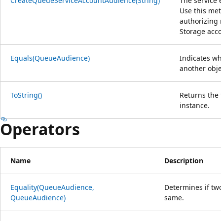
CreateQueueServiceAccountAudience(String)
The service 
Use this met
authorizing 
Storage acco
Equals(QueueAudience)
Indicates wh
another obje
ToString()
Returns the 
instance.
Operators
Name
Description
Equality(QueueAudience,
Determines if t
QueueAudience)
same.