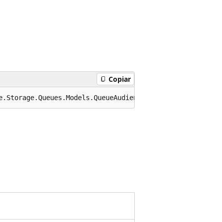
Copiar
e.Storage.Queues.Models.QueueAudience>