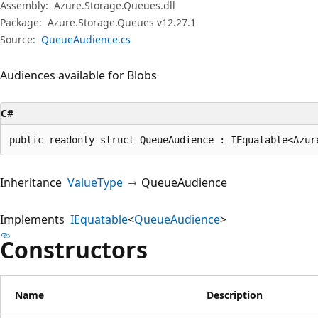
Assembly:
Azure.Storage.Queues.dll
Package:
Azure.Storage.Queues v12.27.1
Source:
QueueAudience.cs
Audiences available for Blobs
C#
public readonly struct QueueAudience : IEquatable<Azur
Inheritance
ValueType
QueueAudience
Implements
IEquatable
<
QueueAudience
>
Constructors
Name
Description