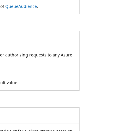
 of
QueueAudience
.
for authorizing requests to any Azure
ault value.