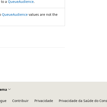
 to a
QueueAudience
.
wo
QueueAudience
values are not the
Tema
ogue
Contribuir
Privacidade
Privacidade da Saúde do Con