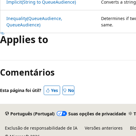
Implicit(String to QueueAudience)
Converts a string
Inequality(QueueAudience,
Determines if t
QueueAudience)
same.
Applies to
Modo
de
Comentários
leitura
desativado
Esta página foi útil?
Yes
No
Português (Portugal)
Suas opções de privacidade
Exclusão de responsabilidade de IA
Versões anteriores
Bl