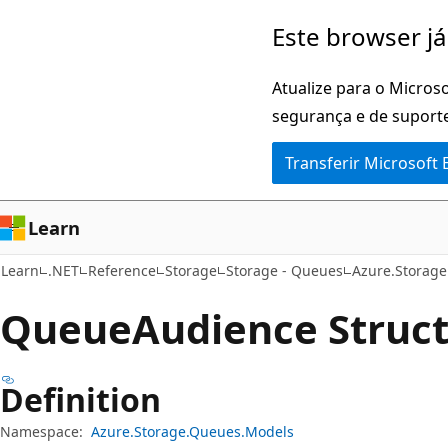
Saltar
Saltar
Este browser já
para
para
o
a
Atualize para o Microso
conteúdo
navegação
segurança e de suporte
principal
na
Transferir Microsoft
página
Learn
Learn
.NET
Reference
Storage
Storage - Queues
Azure.Storag
Queue
Audience Struc
Definition
Namespace:
Azure.Storage.Queues.Models