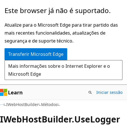
Saltar
Saltar
Este browser já não é suportado.
para
para
o
a
Atualize para o Microsoft Edge para tirar partido das
conteúdo
navegação
mais recentes funcionalidades, atualizações de
principal
na
segurança e de suporte técnico.
página
Transferir Microsoft Edge
Mais informações sobre o Internet Explorer e o
Microsoft Edge
Learn
Iniciar sessão
C#
IWebHostBuilder
Métodos
IWeb
Host
Builder.
Use
Logger