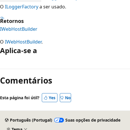
O
ILoggerFactory
a ser usado.
Retornos
IWebHostBuilder
O
IWebHostBuilder
.
Aplica-se a
Modo
de
Comentários
leitura
desativado
Esta página foi útil?
Yes
No
Português (Portugal)
Suas opções de privacidade
Tema