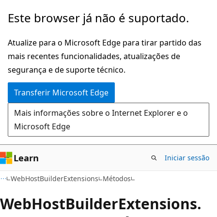
Saltar
Saltar
Este browser já não é suportado.
para
para
o
a
Atualize para o Microsoft Edge para tirar partido das
conteúdo
navegação
mais recentes funcionalidades, atualizações de
principal
na
segurança e de suporte técnico.
página
Transferir Microsoft Edge
Mais informações sobre o Internet Explorer e o
Microsoft Edge
Learn
Iniciar sessão
C#
WebHostBuilderExtensions
Métodos
Web
Host
Builder
Extensions.