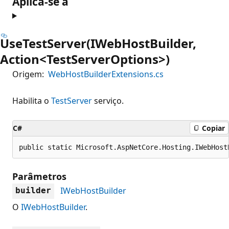
Aplica-se a
UseTestServer(IWebHostBuilder,
Action<TestServerOptions>)
Origem:
WebHostBuilderExtensions.cs
Habilita o
TestServer
serviço.
C#
Copiar
public static Microsoft.AspNetCore.Hosting.IWebHost
Parâmetros
IWebHostBuilder
builder
O
IWebHostBuilder
.