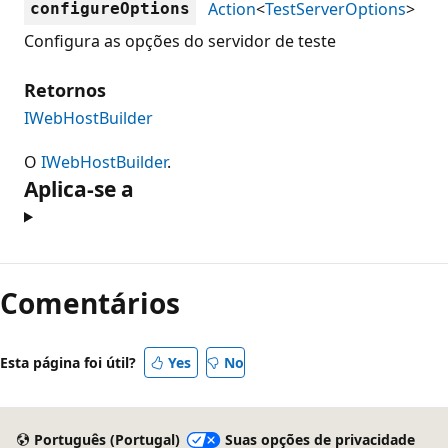
Action
<
TestServerOptions
>
configureOptions
Configura as opções do servidor de teste
Retornos
IWebHostBuilder
O
IWebHostBuilder
.
Aplica-se a
Modo
de
Comentários
leitura
desativado
Esta página foi útil?
Yes
No
Português (Portugal)
Suas opções de privacidade