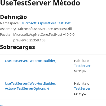
Use
Test
Server Método
Definição
Namespace:
Microsoft.AspNetCore.TestHost
Assembly:
Microsoft.AspNetCore.TestHost.dll
Pacote:
Microsoft.AspNetCore.TestHost v10.0.0-
preview.6.25358.103
Sobrecargas
UseTestServer(IWebHostBuilder)
Habilita o
TestServer
serviço.
UseTestServer(IWebHostBuilder,
Habilita o
Action<TestServerOptions>)
TestServer
serviço.