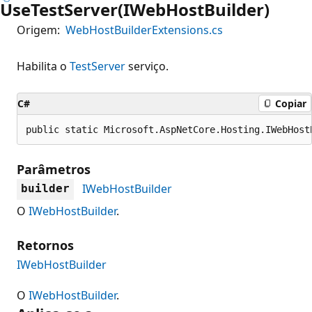
UseTestServer(IWebHostBuilder)
Origem:
WebHostBuilderExtensions.cs
Habilita o
TestServer
serviço.
C#
Copiar
public static Microsoft.AspNetCore.Hosting.IWebHost
Parâmetros
IWebHostBuilder
builder
O
IWebHostBuilder
.
Retornos
IWebHostBuilder
O
IWebHostBuilder
.