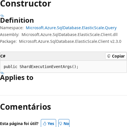
Constructor
Definition
Namespace:
Microsoft.Azure.SqlDatabase.ElasticScale.Query
Assembly:
Microsoft.Azure.SqlDatabase.ElasticScale.Client.dll
Package:
Microsoft.Azure.SqlDatabase.ElasticScale.Client v2.3.0
C#
Copiar
public ShardExecutionEventArgs();
Applies to
Modo
de
Comentários
leitura
desativado
Esta página foi útil?
Yes
No