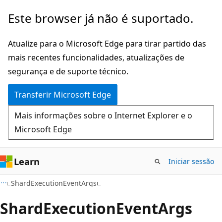
Saltar
Saltar
Este browser já não é suportado.
para
para
o
a
Atualize para o Microsoft Edge para tirar partido das
conteúdo
navegação
mais recentes funcionalidades, atualizações de
principal
na
segurança e de suporte técnico.
página
Transferir Microsoft Edge
Mais informações sobre o Internet Explorer e o
Microsoft Edge
Learn
Iniciar sessão
C#
ShardExecutionEventArgs
Shard
Execution
Event
Args