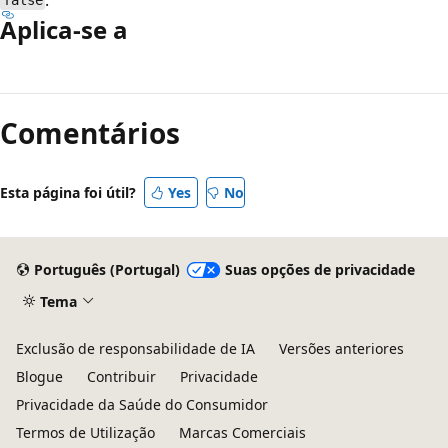
false
Aplica-se a
Modo
de
Comentários
leitura
desativado
Esta página foi útil?
Yes
No
Português (Portugal)
Suas opções de privacidade
Tema
Exclusão de responsabilidade de IA
Versões anteriores
Blogue
Contribuir
Privacidade
Privacidade da Saúde do Consumidor
Termos de Utilização
Marcas Comerciais