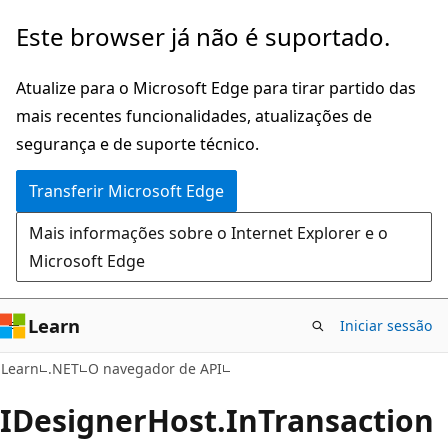
Saltar
Saltar
Este browser já não é suportado.
para
para
o
a
Atualize para o Microsoft Edge para tirar partido das
conteúdo
navegação
mais recentes funcionalidades, atualizações de
principal
na
segurança e de suporte técnico.
página
Transferir Microsoft Edge
Mais informações sobre o Internet Explorer e o
Microsoft Edge
Learn
Iniciar sessão
C#
Learn
.NET
O navegador de API
IDesigner
Host.
In
Transaction