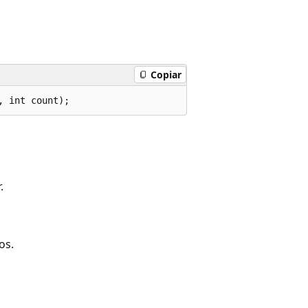
Copiar
, int count);
.
os.