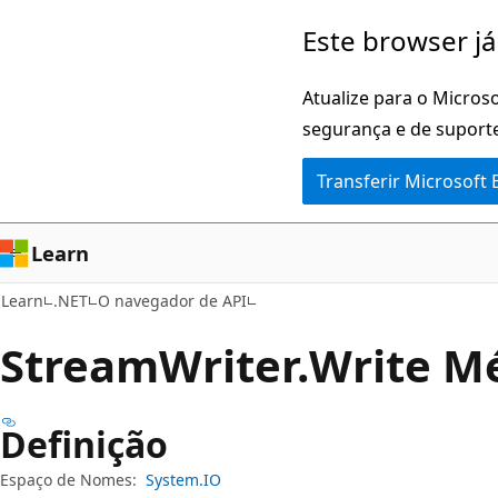
Saltar
Saltar
Este browser já
para
para
o
a
Atualize para o Microso
conteúdo
navegação
segurança e de suporte
principal
na
Transferir Microsoft
página
Learn
Learn
.NET
O navegador de API
Stream
Writer.
Write M
Definição
Espaço de Nomes:
System.IO