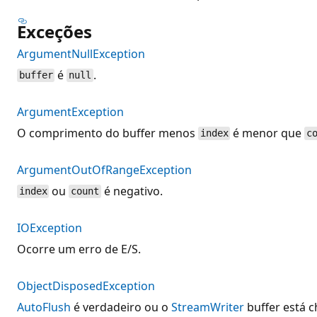
Exceções
ArgumentNullException
é
.
buffer
null
ArgumentException
O comprimento do buffer menos
é menor que
index
c
ArgumentOutOfRangeException
ou
é negativo.
index
count
IOException
Ocorre um erro de E/S.
ObjectDisposedException
AutoFlush
é verdadeiro ou o
StreamWriter
buffer está ch