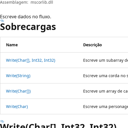
Assemblagem:
mscorlib.dll
Escreve dados no fluxo.
Sobrecargas
Name
Descrição
Write(Char[], Int32, Int32)
Escreve um subarray de
Write(String)
Escreve uma corda no 
Write(Char[])
Escreve um array de ca
Write(Char)
Escreve uma personag
Write(Char[], Int32, Int32)