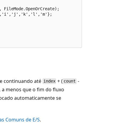
 FileMode.OpenOrCreate);

'i','j','k','l','m'};

e continuando até
+ (
-
index
count
e, a menos que o fim do fluxo
ocado automaticamente se
as Comuns de E/S
.