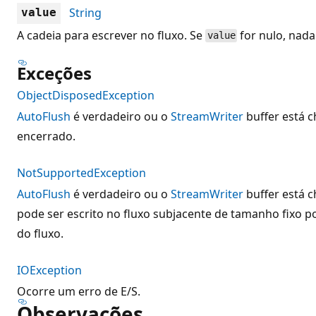
String
value
A cadeia para escrever no fluxo. Se
for nulo, nada 
value
Exceções
ObjectDisposedException
AutoFlush
é verdadeiro ou o
StreamWriter
buffer está ch
encerrado.
NotSupportedException
AutoFlush
é verdadeiro ou o
StreamWriter
buffer está c
pode ser escrito no fluxo subjacente de tamanho fixo 
do fluxo.
IOException
Ocorre um erro de E/S.
Observações