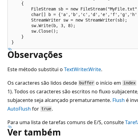
    {

        FileStream sb = new FileStream("MyFile.txt",
        char[] b = {'a','b','c','d','e','f','g','h',
        StreamWriter sw = new StreamWriter(sb);

        sw.Write(b, 3, 8);

        sw.Close();

    }

Observações
Este método substitui o
TextWriter.Write
.
Os caracteres são lidos desde
o início em
buffer
index
1). Todos os caracteres são escritos no fluxo subjacent
subjacente seja alcançado prematuramente.
Flush
é inv
AutoFlush
for
.
true
Para uma lista de tarefas comuns de E/S, consulte
Taref
Ver também