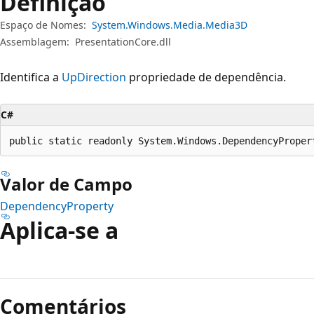
Definição
Espaço de Nomes:
System.Windows.Media.Media3D
Assemblagem:
PresentationCore.dll
Identifica a
UpDirection
propriedade de dependência.
C#
public static readonly System.Windows.DependencyProper
Valor de Campo
DependencyProperty
Aplica-se a
Modo
de
Comentários
leitura