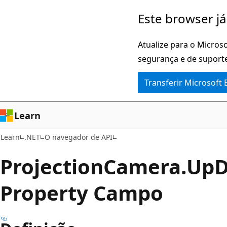
Saltar
Saltar
Este browser já
para
para
o
a
Atualize para o Microso
conteúdo
navegação
segurança e de suporte
principal
na
Transferir Microsoft
página
Learn
Learn
.NET
O navegador de API
Projection
Camera.
Up
D
Property Campo