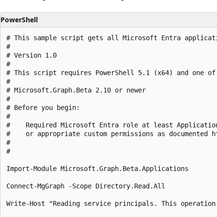
PowerShell
# This sample script gets all Microsoft Entra applicat
#

# Version 1.0

#

# This script requires PowerShell 5.1 (x64) and one of 
#

# Microsoft.Graph.Beta 2.10 or newer

#

# Before you begin:

#    

#    Required Microsoft Entra role at least Applicatio
#    or appropriate custom permissions as documented h
#

# 

Import-Module Microsoft.Graph.Beta.Applications

Connect-MgGraph -Scope Directory.Read.All

Write-Host "Reading service principals. This operation