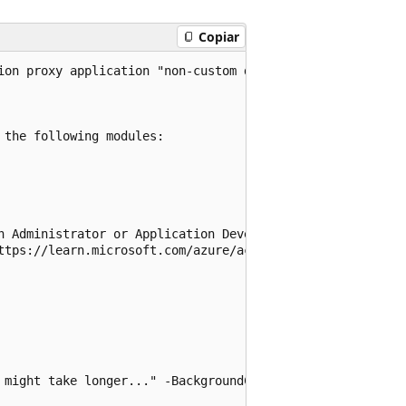
Copiar
ion proxy application "non-custom domain" apps (.msapppro
the following modules:

n Administrator or Application Developer 

ttps://learn.microsoft.com/azure/active-directory/roles/c
 might take longer..." -BackgroundColor "Black" -Foregrou