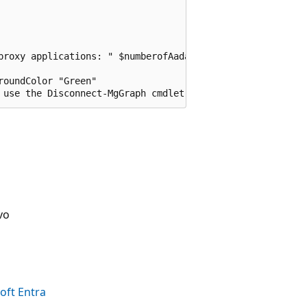
proxy applications: " $numberofAadapApps

oundColor "Green"

vo
oft Entra