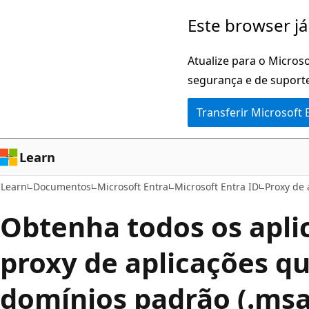
Saltar
Este browser já
para
o
Atualize para o Microso
conteúdo
segurança e de suporte
principal
Transferir Microsoft
Learn
Learn
Documentos
Microsoft Entra
Microsoft Entra ID
Proxy de 
Obtenha todos os apli
proxy de aplicações qu
domínios padrão (.msa