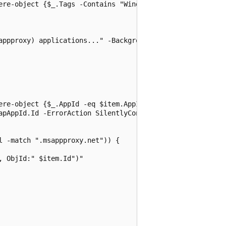
ere-object {$_.Tags -Contains "WindowsAzureActiveDirector
appproxy) applications..." -BackgroundColor "Black" -Fore
ere-object {$_.AppId -eq $item.AppId}

apAppId.Id -ErrorAction SilentlyContinue -select OnPremi
 -match ".msappproxy.net")) {

 ObjId:" $item.Id")"
