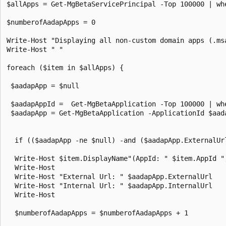
$allApps = Get-MgBetaServicePrincipal -Top 100000 | wh
$numberofAadapApps = 0

Write-Host "Displaying all non-custom domain apps (.ms
Write-Host " "

foreach ($item in $allApps) {

 $aadapApp = $null

 $aadapAppId =  Get-MgBetaApplication -Top 100000 | wh
 $aadapApp = Get-MgBetaApplication -ApplicationId $aad
  if (($aadapApp -ne $null) -and ($aadapApp.ExternalUrl
  Write-Host $item.DisplayName"(AppId: " $item.AppId ",
  Write-Host

  Write-Host "External Url: " $aadapApp.ExternalUrl

  Write-Host "Internal Url: " $aadapApp.InternalUrl

  Write-Host

  $numberofAadapApps = $numberofAadapApps + 1      
