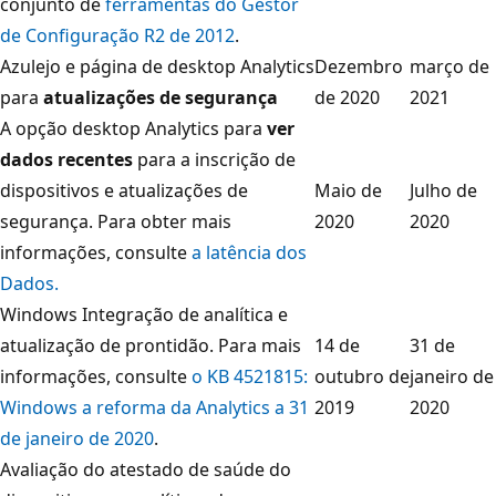
conjunto de
ferramentas do Gestor
de Configuração R2 de 2012
.
Azulejo e página de desktop Analytics
Dezembro
março de
para
atualizações de segurança
de 2020
2021
A opção desktop Analytics para
ver
dados recentes
para a inscrição de
dispositivos e atualizações de
Maio de
Julho de
segurança.
Para obter mais
2020
2020
informações, consulte
a latência dos
Dados.
Windows Integração de analítica e
atualização de prontidão. Para mais
14 de
31 de
informações, consulte
o KB 4521815:
outubro de
janeiro de
Windows a reforma da Analytics a 31
2019
2020
de janeiro de 2020
.
Avaliação do atestado de saúde do