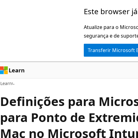
Saltar
Este browser já
para
o
Atualize para o Microso
conteúdo
segurança e de suporte
principal
Transferir Microsoft
Learn
Learn
Definições para Micro
para Ponto de Extremi
Mac no Microsoft Intu