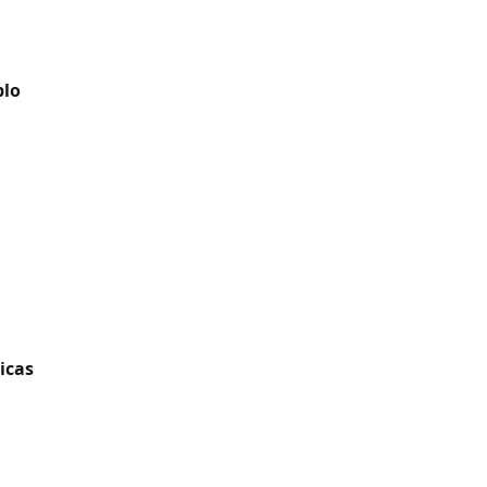
plo
icas