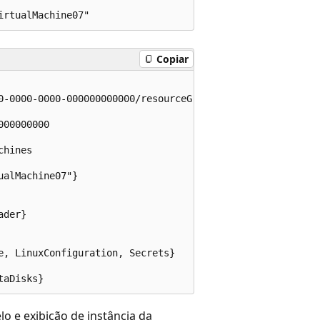
Copiar
0-0000-0000-000000000000/resourceGroups/ResourceGroup11/p
00000000

hines

alMachine07"}

der}

, LinuxConfiguration, Secrets}

 e exibição de instância da