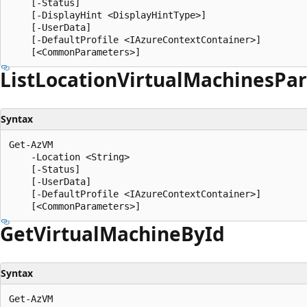
    [-Status]

    [-DisplayHint <DisplayHintType>]

    [-UserData]

    [-DefaultProfile <IAzureContextContainer>]

List
Location
Virtual
Machines
Pa
Syntax
Get-AzVM

    -Location <String>

    [-Status]

    [-UserData]

    [-DefaultProfile <IAzureContextContainer>]

Get
Virtual
Machine
ById
Syntax
Get-AzVM
