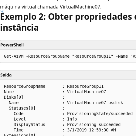
máquina virtual chamada VirtualMachine07.
Exemplo 2: Obter propriedades 
instância
PowerShell
Saída
ResourceGroupName       : ResourceGroup11

Name                    : VirtualMachine07

Disks[0]                :

  Name                  : VirtualMachine07-osdisk

  Statuses[0]           :

    Code                : ProvisioningState/succeeded

    Level               : Info

    DisplayStatus       : Provisioning succeeded

    Time                : 3/1/2019 12:59:30 AM

Extensions[0]           :
