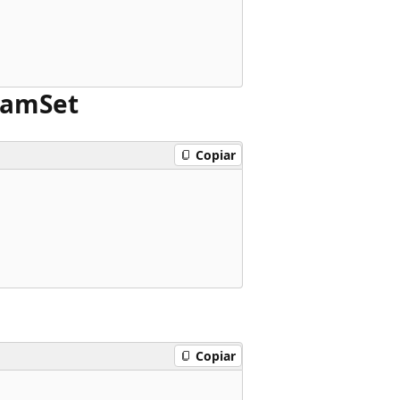
ram
Set
Copiar
Copiar