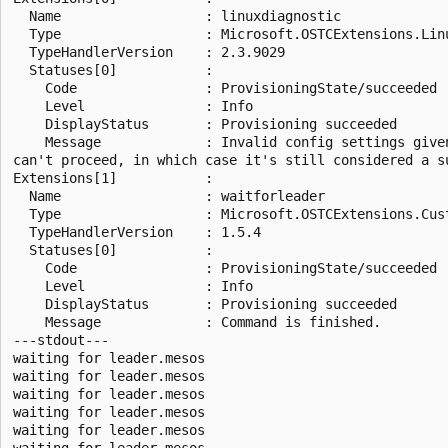
  Name                  : linuxdiagnostic

  Type                  : Microsoft.OSTCExtensions.Linu
  TypeHandlerVersion    : 2.3.9029

  Statuses[0]           :

    Code                : ProvisioningState/succeeded

    Level               : Info

    DisplayStatus       : Provisioning succeeded

    Message             : Invalid config settings give
can't proceed, in which case it's still considered a su
Extensions[1]           :

  Name                  : waitforleader

  Type                  : Microsoft.OSTCExtensions.Cust
  TypeHandlerVersion    : 1.5.4

  Statuses[0]           :

    Code                : ProvisioningState/succeeded

    Level               : Info

    DisplayStatus       : Provisioning succeeded

    Message             : Command is finished.

---stdout---

waiting for leader.mesos

waiting for leader.mesos

waiting for leader.mesos

waiting for leader.mesos

waiting for leader.mesos

waiting for leader.mesos
