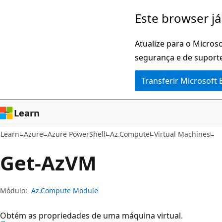
Saltar
Saltar
Este browser já
para
para
o
a
Atualize para o Microso
conteúdo
navegação
segurança e de suporte
principal
na
Transferir Microsoft
página
Learn
Learn
Azure
Azure PowerShell
Az.Compute
Virtual Machines
Get-AzVM
Módulo:
Az.Compute Module
Obtém as propriedades de uma máquina virtual.