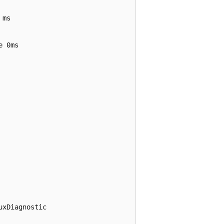
ms

 0ms

xDiagnostic
