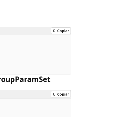
Copiar
roup
Param
Set
Copiar