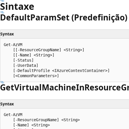
Sintaxe
Default
Param
Set (Predefinição)
Syntax
Get-AzVM

    [[-ResourceGroupName] <String>]

    [[-Name] <String>]

    [-Status]

    [-UserData]

    [-DefaultProfile <IAzureContextContainer>]

Get
Virtual
Machine
InResource
G
Syntax
Get-AzVM

    [-ResourceGroupName] <String>

    [-Name] <String>
