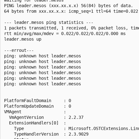
PING leader.mesos (xxx.xx.x.x) 56(84) bytes of data.

64 bytes from xxx.xx.x.x: icmp_seq=1 ttl=64 time=0.022 
--- leader.mesos ping statistics ---

1 packets transmitted, 1 received, 0% packet loss, time
rtt min/avg/max/mdev = 0.022/0.022/0.022/0.000 ms

leader.mesos up

---errout---

ping: unknown host leader.mesos

ping: unknown host leader.mesos

ping: unknown host leader.mesos

ping: unknown host leader.mesos

ping: unknown host leader.mesos

ping: unknown host leader.mesos

PlatformFaultDomain     : 0

PlatformUpdateDomain    : 0

VMAgent                 :

  VmAgentVersion        : 2.2.37

  ExtensionHandlers[0]  :

    Type                : Microsoft.OSTCExtensions.Linu
    TypeHandlerVersion  : 2.3.9029
