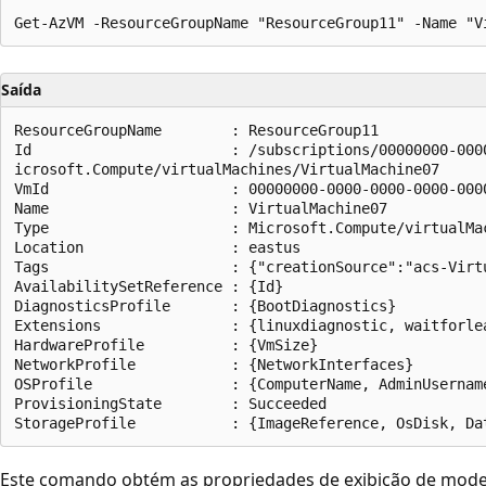
Saída
ResourceGroupName        : ResourceGroup11

Id                       : /subscriptions/00000000-000
icrosoft.Compute/virtualMachines/VirtualMachine07

VmId                     : 00000000-0000-0000-0000-0000
Name                     : VirtualMachine07

Type                     : Microsoft.Compute/virtualMac
Location                 : eastus

Tags                     : {"creationSource":"acs-Virtu
AvailabilitySetReference : {Id}

DiagnosticsProfile       : {BootDiagnostics}

Extensions               : {linuxdiagnostic, waitforlea
HardwareProfile          : {VmSize}

NetworkProfile           : {NetworkInterfaces}

OSProfile                : {ComputerName, AdminUsername
ProvisioningState        : Succeeded

Este comando obtém as propriedades de exibição de modelo