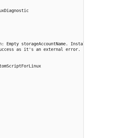
xDiagnostic

n: Empty storageAccountName. Install will proceed, but en
ccess as it's an external error.

omScriptForLinux
