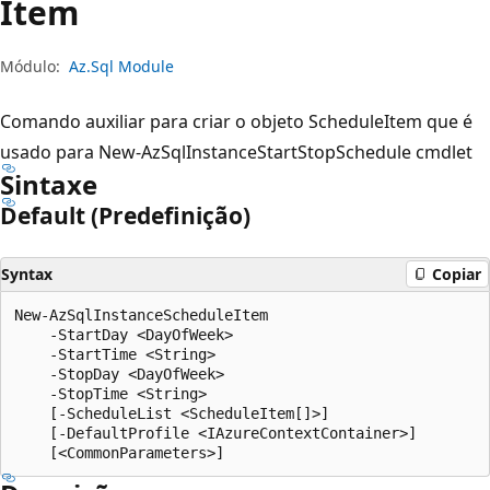
Item
Módulo:
Az.Sql Module
Comando auxiliar para criar o objeto ScheduleItem que é
usado para New-AzSqlInstanceStartStopSchedule cmdlet
Sintaxe
Default (Predefinição)
Syntax
Copiar
New-AzSqlInstanceScheduleItem

    -StartDay <DayOfWeek>

    -StartTime <String>

    -StopDay <DayOfWeek>

    -StopTime <String>

    [-ScheduleList <ScheduleItem[]>]

    [-DefaultProfile <IAzureContextContainer>]
