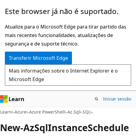
Saltar
Saltar
Este browser já não é suportado.
para
para
o
a
Atualize para o Microsoft Edge para tirar partido das
conteúdo
navegação
mais recentes funcionalidades, atualizações de
principal
na
segurança e de suporte técnico.
página
Transferir Microsoft Edge
Mais informações sobre o Internet Explorer e o
Microsoft Edge
Learn
Iniciar sessão
Learn
Azure
Azure PowerShell
Az.Sql
SQL
New-Az
Sql
Instance
Schedule