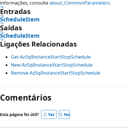
informações, consulte
about_CommonParameters
.
Entradas
ScheduleItem
Saídas
ScheduleItem
Ligações Relacionadas
Get-AzSqlInstanceStartStopSchedule
New-AzSqlInstanceStartStopSchedule
Remove-AzSqlInstanceStartStopSchedule
Comentários
Esta página foi útil?
Yes
No