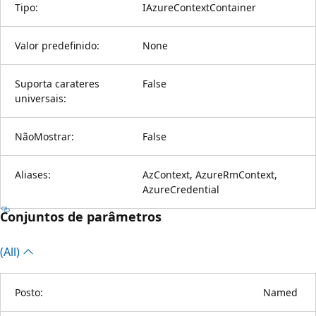
Tipo:
IAzureContextContainer
Valor predefinido:
None
Suporta carateres
False
universais:
NãoMostrar:
False
Aliases:
AzContext, AzureRmContext,
AzureCredential
Conjuntos de parâmetros
(All)
Posto:
Named