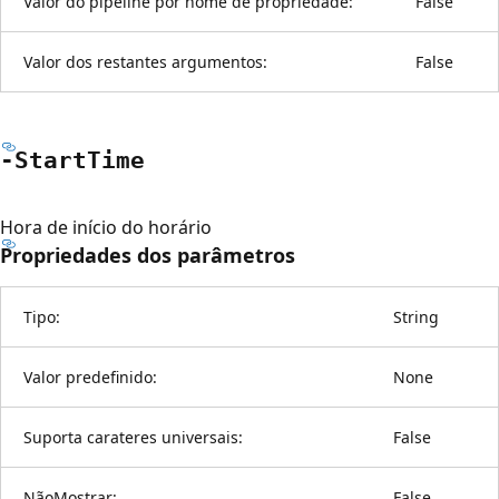
Valor do pipeline por nome de propriedade:
False
Valor dos restantes argumentos:
False
-Start
Time
Hora de início do horário
Propriedades dos parâmetros
Tipo:
String
Valor predefinido:
None
Suporta carateres universais:
False
NãoMostrar:
False