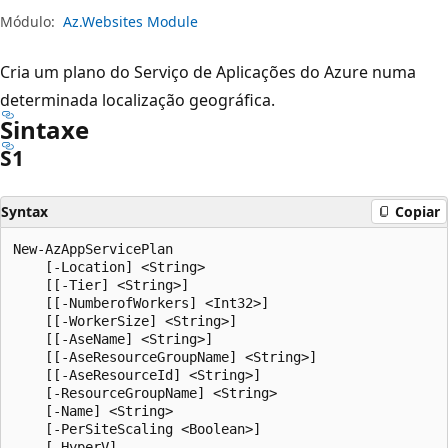
Módulo:
Az.Websites Module
Cria um plano do Serviço de Aplicações do Azure numa
determinada localização geográfica.
Sintaxe
S1
Syntax
Copiar
New-AzAppServicePlan

    [-Location] <String>

    [[-Tier] <String>]

    [[-NumberofWorkers] <Int32>]

    [[-WorkerSize] <String>]

    [[-AseName] <String>]

    [[-AseResourceGroupName] <String>]

    [[-AseResourceId] <String>]

    [-ResourceGroupName] <String>

    [-Name] <String>

    [-PerSiteScaling <Boolean>]

    [-HyperV]
