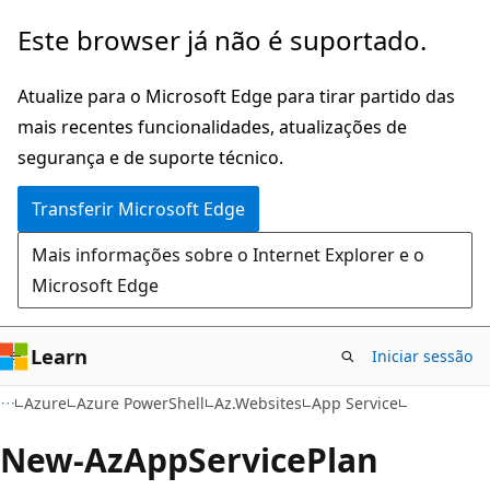
Saltar
Saltar
Este browser já não é suportado.
para
para
o
a
Atualize para o Microsoft Edge para tirar partido das
conteúdo
navegação
mais recentes funcionalidades, atualizações de
principal
na
segurança e de suporte técnico.
página
Transferir Microsoft Edge
Mais informações sobre o Internet Explorer e o
Microsoft Edge
Learn
Iniciar sessão
Azure
Azure PowerShell
Az.Websites
App Service
New-Az
App
Service
Plan