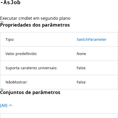
-As
Job
Executar cmdlet em segundo plano
Propriedades dos parâmetros
Tipo:
SwitchParameter
Valor predefinido:
None
Suporta carateres universais:
False
NãoMostrar:
False
Conjuntos de parâmetros
(All)