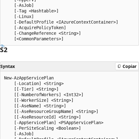
    [-AsJob]

    [-Tag <Hashtable>]

    [-Linux]

    [-DefaultProfile <IAzureContextContainer>]

    [-AcquirePolicyToken]

    [-ChangeReference <String>]

S2
Syntax
Copiar
New-AzAppServicePlan

    [-Location] <String>

    [[-Tier] <String>]

    [[-NumberofWorkers] <Int32>]

    [[-WorkerSize] <String>]

    [[-AseName] <String>]

    [[-AseResourceGroupName] <String>]

    [[-AseResourceId] <String>]

    [-AppServicePlan] <PSAppServicePlan>

    [-PerSiteScaling <Boolean>]

    [-AsJob]
