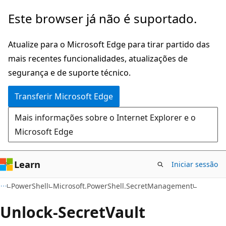
Saltar
Saltar
Este browser já não é suportado.
para
para
o
a
Atualize para o Microsoft Edge para tirar partido das
conteúdo
navegação
mais recentes funcionalidades, atualizações de
principal
na
segurança e de suporte técnico.
página
Transferir Microsoft Edge
Mais informações sobre o Internet Explorer e o
Microsoft Edge
Learn
Iniciar sessão
PowerShell
Microsoft.PowerShell.SecretManagement
Unlock-Secret
Vault