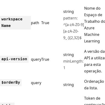
Nome do
string
Espaço de
pattern:
workspace
Trabalho d
path
True
^[a-zA-Z0-9]
Name
Azure
[a-zA-Z0-
Machine
9_-]{2,32}$
Learning
A versão da
string
API a utiliza
api-version
query
True
minLength:
para esta
1
operação.
Ordenação
$order
By
query
string
da lista.
Token de
continuaçã