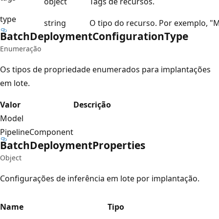
object
Tags de recursos.
type
string
O tipo do recurso. Por exemplo, "
Batch
Deployment
Configuration
Type
Enumeração
Os tipos de propriedade enumerados para implantações
em lote.
Valor
Descrição
Model
PipelineComponent
Batch
Deployment
Properties
Object
Configurações de inferência em lote por implantação.
Name
Tipo