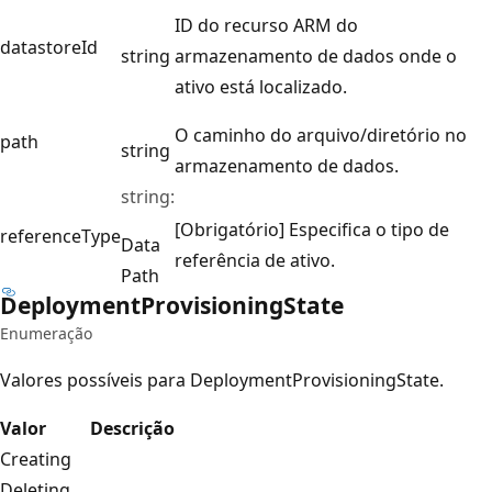
ID do recurso ARM do
datastoreId
string
armazenamento de dados onde o
ativo está localizado.
O caminho do arquivo/diretório no
path
string
armazenamento de dados.
string:
[Obrigatório] Especifica o tipo de
referenceType
Data
referência de ativo.
Path
Deployment
Provisioning
State
Enumeração
Valores possíveis para DeploymentProvisioningState.
Valor
Descrição
Creating
Deleting