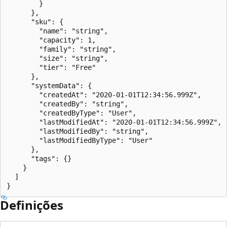
        }

      },

      "sku": {

        "name": "string",

        "capacity": 1,

        "family": "string",

        "size": "string",

        "tier": "Free"

      },

      "systemData": {

        "createdAt": "2020-01-01T12:34:56.999Z",

        "createdBy": "string",

        "createdByType": "User",

        "lastModifiedAt": "2020-01-01T12:34:56.999Z",

        "lastModifiedBy": "string",

        "lastModifiedByType": "User"

      },

      "tags": {}

    }

  ]

}
Definições