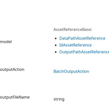
AssetReferenceBase:
Data
Path
Asset
Reference
model
Id
Asset
Reference
Output
Path
Asset
Referenc
outputAction
Batch
Output
Action
outputFileName
string