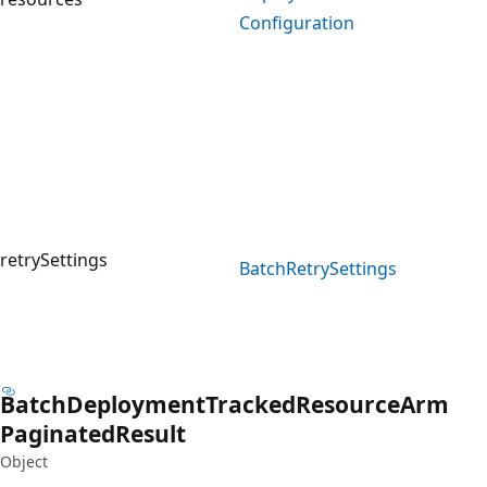
Configuration
retrySettings
Batch
Retry
Settings
Batch
Deployment
Tracked
Resource
Arm
Paginated
Result
Object