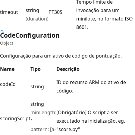
Tempo limite de
string
invocação para um
timeout
PT30S
(duration)
minilote, no formato ISO
8601.
Code
Configuration
Object
Configuração para um ativo de código de pontuação.
Name
Tipo
Descrição
ID do recurso ARM do ativo de
codeId
string
código.
string
minLength:
[Obrigatório] O script a ser
scoringScript
1
executado na inicialização. eg.
pattern: [a-
"score.py"