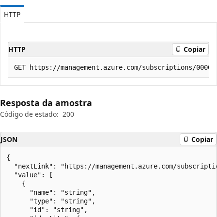
HTTP
HTTP
Copiar
Resposta da amostra
Código de estado:
200
JSON
Copiar
{

  "nextLink": "https://management.azure.com/subscripti
  "value": [

    {

      "name": "string",

      "type": "string",

      "id": "string",
