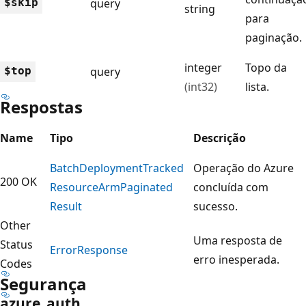
$skip
query
string
para
paginação.
integer
Topo da
$top
query
(int32)
lista.
Respostas
Name
Tipo
Descrição
Batch
Deployment
Tracked
Operação do Azure
200 OK
Resource
Arm
Paginated
concluída com
Result
sucesso.
Other
Uma resposta de
Status
Error
Response
erro inesperada.
Codes
Segurança
azure_auth