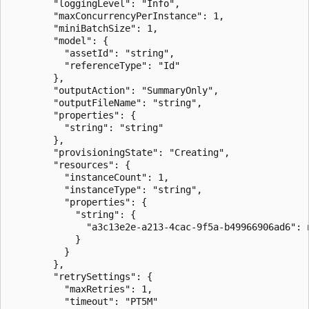
        "loggingLevel": "Info",

        "maxConcurrencyPerInstance": 1,

        "miniBatchSize": 1,

        "model": {

          "assetId": "string",

          "referenceType": "Id"

        },

        "outputAction": "SummaryOnly",

        "outputFileName": "string",

        "properties": {

          "string": "string"

        },

        "provisioningState": "Creating",

        "resources": {

          "instanceCount": 1,

          "instanceType": "string",

          "properties": {

            "string": {

              "a3c13e2e-a213-4cac-9f5a-b49966906ad6": n
            }

          }

        },

        "retrySettings": {

          "maxRetries": 1,

          "timeout": "PT5M"
