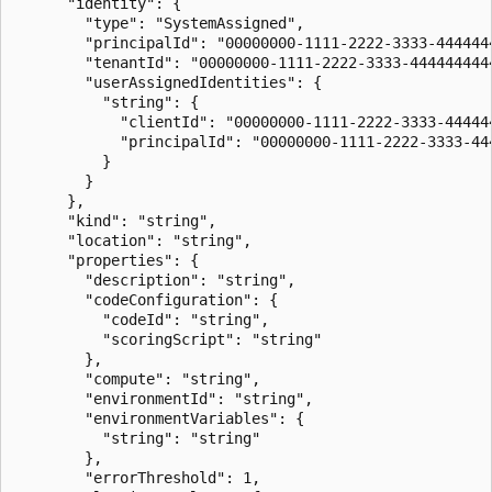
      "identity": {

        "type": "SystemAssigned",

        "principalId": "00000000-1111-2222-3333-4444444
        "tenantId": "00000000-1111-2222-3333-4444444444
        "userAssignedIdentities": {

          "string": {

            "clientId": "00000000-1111-2222-3333-444444
            "principalId": "00000000-1111-2222-3333-444
          }

        }

      },

      "kind": "string",

      "location": "string",

      "properties": {

        "description": "string",

        "codeConfiguration": {

          "codeId": "string",

          "scoringScript": "string"

        },

        "compute": "string",

        "environmentId": "string",

        "environmentVariables": {

          "string": "string"

        },

        "errorThreshold": 1,
