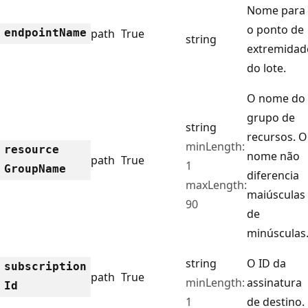
Nome para
o ponto de
endpoint
Name
path
True
string
extremidad
do lote.
O nome do
grupo de
string
recursos. O
minLength:
resource
nome não
path
True
1
Group
Name
diferencia
maxLength:
maiúsculas
90
de
minúsculas
string
O ID da
subscription
path
True
minLength:
assinatura
Id
1
de destino.