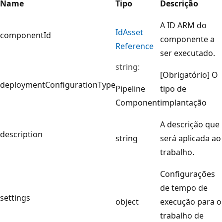
Name
Tipo
Descrição
A ID ARM do
Id
Asset
componentId
componente a
Reference
ser executado.
string:
[Obrigatório] O
deploymentConfigurationType
Pipeline
tipo de
Component
implantação
A descrição que
description
string
será aplicada ao
trabalho.
Configurações
de tempo de
settings
object
execução para o
trabalho de