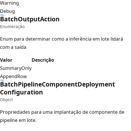
Warning
Debug
Batch
Output
Action
Enumeração
Enum para determinar como a inferência em lote lidará
com a saída
Valor
Descrição
SummaryOnly
AppendRow
Batch
Pipeline
Component
Deployment
Configuration
Object
Propriedades para uma implantação de componente de
pipeline em lote.