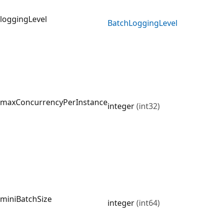
loggingLevel
Batch
Logging
Level
maxConcurrencyPerInstance
integer
(int32)
miniBatchSize
integer
(int64)