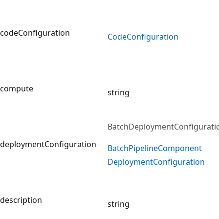
codeConfiguration
Code
Configuration
compute
string
BatchDeploymentConfigurati
deploymentConfiguration
Batch
Pipeline
Component
Deployment
Configuration
description
string