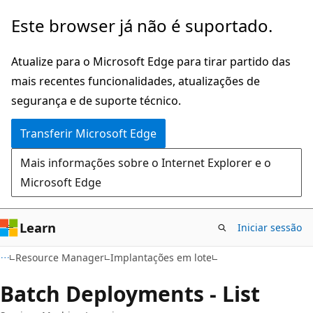
Saltar
Saltar
Este browser já não é suportado.
para
para
o
a
Atualize para o Microsoft Edge para tirar partido das
conteúdo
navegação
mais recentes funcionalidades, atualizações de
principal
na
segurança e de suporte técnico.
página
Transferir Microsoft Edge
Mais informações sobre o Internet Explorer e o
Microsoft Edge
Learn
Iniciar sessão
Resource Manager
Implantações em lote
Batch Deployments - List