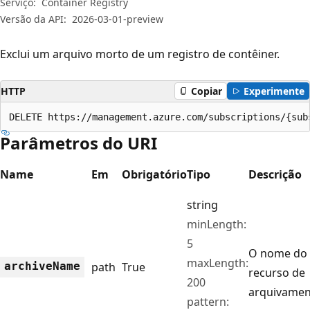
Serviço:
Container Registry
Versão da API:
2026-03-01-preview
Exclui um arquivo morto de um registro de contêiner.
HTTP
Copiar
Experimente
DELETE https://management.azure.com/subscriptions/{sub
Parâmetros do URI
Name
Em
Obrigatório
Tipo
Descrição
string
minLength:
5
O nome do
maxLength:
archive
Name
path
True
recurso de
200
arquivamen
pattern: