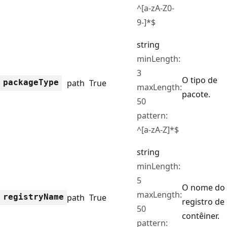
^[a-zA-Z0-
9-]*$
string
minLength:
3
O tipo de
package
Type
path
True
maxLength:
pacote.
50
pattern:
^[a-zA-Z]*$
string
minLength:
5
O nome do
maxLength:
registry
Name
path
True
registro de
50
contêiner.
pattern: