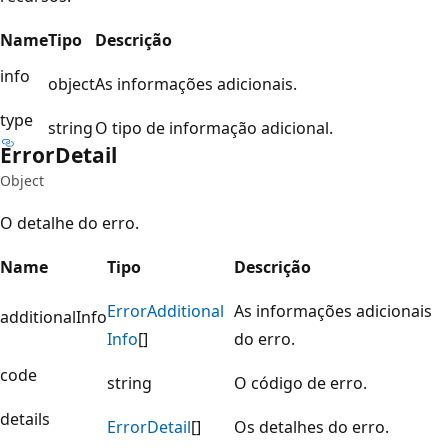
Name
Tipo
Descrição
info
object
As informações adicionais.
type
string
O tipo de informação adicional.
Error
Detail
Object
O detalhe do erro.
Name
Tipo
Descrição
Error
Additional
As informações adicionais
additionalInfo
Info
[]
do erro.
code
string
O código de erro.
details
Error
Detail
[]
Os detalhes do erro.