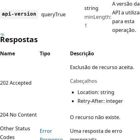
A versão da
string
API a utiliza
api-version
query
True
minLength:
para esta
1
operação.
Respostas
Name
Tipo
Descrição
Exclusão de recurso aceita.
Cabeçalhos
202 Accepted
Location: string
Retry-After: integer
204 No Content
O recurso não existe.
Other Status
Error
Uma resposta de erro
Codes
Response
inesperada.