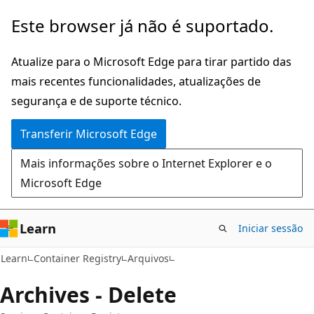
Saltar
Saltar
Este browser já não é suportado.
para
para
o
a
Atualize para o Microsoft Edge para tirar partido das
conteúdo
navegação
mais recentes funcionalidades, atualizações de
principal
na
segurança e de suporte técnico.
página
Transferir Microsoft Edge
Mais informações sobre o Internet Explorer e o
Microsoft Edge
Learn
Iniciar sessão
Learn
Container Registry
Arquivos
Archives - Delete