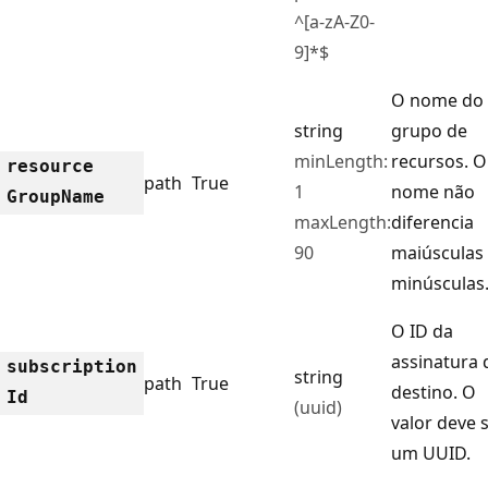
^[a-zA-Z0-
9]*$
O nome do
string
grupo de
minLength:
recursos. O
resource
path
True
1
nome não
Group
Name
maxLength:
diferencia
90
maiúsculas
minúsculas
O ID da
assinatura 
subscription
string
path
True
destino. O
Id
(uuid)
valor deve 
um UUID.