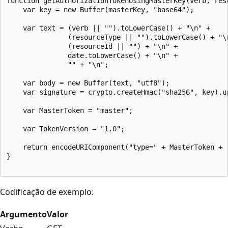
function getAuthorizationTokenUsingMasterKey(verb, res
    var key = new Buffer(masterKey, "base64");  

    var text = (verb || "").toLowerCase() + "\n" +   

               (resourceType || "").toLowerCase() + "\n
               (resourceId || "") + "\n" +   

               date.toLowerCase() + "\n" +   

               "" + "\n";  

    var body = new Buffer(text, "utf8");  

    var signature = crypto.createHmac("sha256", key).up
    var MasterToken = "master";  

    var TokenVersion = "1.0";  

    return encodeURIComponent("type=" + MasterToken + 
}  

Codificação de exemplo:
Argumento
Valor