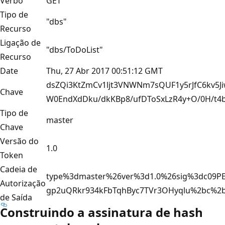
Verbo
GET
Tipo de
"dbs"
Recurso
Ligação de
"dbs/ToDoList"
Recurso
Date
Thu, 27 Abr 2017 00:51:12 GMT
dsZQi3KtZmCv1ljt3VNWNm7sQUF1y5rJfC6kv5J
Chave
W0EndXdDku/dkKBp8/ufDToSxLzR4y+O/0H/t
Tipo de
master
Chave
Versão do
1.0
Token
Cadeia de
type%3dmaster%26ver%3d1.0%26sig%3dc09PE
Autorização
gp2uQRkr934kFbTqhByc7TVr3OHyqlu%2bc%2
de Saída
Construindo a assinatura de hash