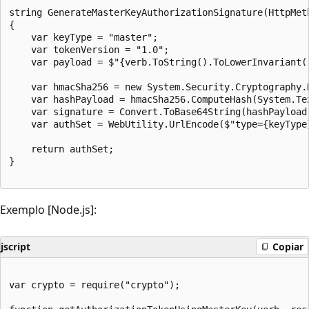
string GenerateMasterKeyAuthorizationSignature(HttpMet
{

    var keyType = "master";

    var tokenVersion = "1.0";

    var payload = $"{verb.ToString().ToLowerInvariant(
    var hmacSha256 = new System.Security.Cryptography.
    var hashPayload = hmacSha256.ComputeHash(System.Te
    var signature = Convert.ToBase64String(hashPayload)
    var authSet = WebUtility.UrlEncode($"type={keyType
    return authSet;

}

Exemplo [Node.js]:
jscript
Copiar
var crypto = require("crypto");  
