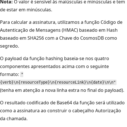
Nota:
O valor é sensível às maiúsculas e minúsculas e tem
de estar em minúsculas.
Para calcular a assinatura, utilizamos a função Código de
Autenticação de Mensagens (HMAC) baseado em Hash
baseado em SHA256 com a Chave do CosmosDB como
segredo.
O payload da função hashing baseia-se nos quatro
componentes apresentados acima com o seguinte
formato:
"
{verb}\n{resourceType}\n{resourceLink}\n{date}\n\n"
(tenha em atenção a nova linha extra no final do payload).
O resultado codificado de Base64 da função será utilizado
como a assinatura ao construir o cabeçalho Autorização
da chamada.