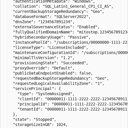
    "authenticationMetadata": "Windows",

    "collation": "SQL_Latin1_General_CP1_CI_AS",

    "currentBackupStorageRedundancy": "Geo",

    "databaseFormat": "SQLServer2022",

    "dnsZone": "1234567891234",

    "externalGovernanceStatus": "Enabled",

    "fullyQualifiedDomainName": "mitostop.1234567891234
    "hybridSecondaryUsage": "Passive",

    "instancePoolId": "/subscriptions/00000000-1111-22
    "licenseType": "LicenseIncluded",

    "maintenanceConfigurationId": "/subscriptions/0000
    "minimalTlsVersion": "1.2",

    "provisioningState": "Succeeded",

    "proxyOverride": "Default",

    "publicDataEndpointEnabled": false,

    "requestedBackupStorageRedundancy": "Geo",

    "requestedLogicalAvailabilityZone": "1",

    "servicePrincipal": {

      "type": "SystemAssigned",

      "clientId": "00000011-1111-2222-2222-123456789111
      "principalId": "00000011-1111-2222-2222-123456789
      "tenantId": "00000011-1111-2222-2222-123456789111
    },

    "state": "Stopped",

    "storageSizeInGB": 1024,
