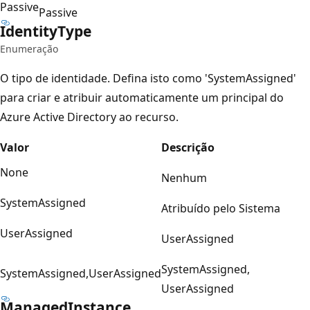
Passive
Passive
Identity
Type
Enumeração
O tipo de identidade. Defina isto como 'SystemAssigned'
para criar e atribuir automaticamente um principal do
Azure Active Directory ao recurso.
Valor
Descrição
None
Nenhum
SystemAssigned
Atribuído pelo Sistema
UserAssigned
UserAssigned
SystemAssigned,
SystemAssigned,UserAssigned
UserAssigned
Managed
Instance