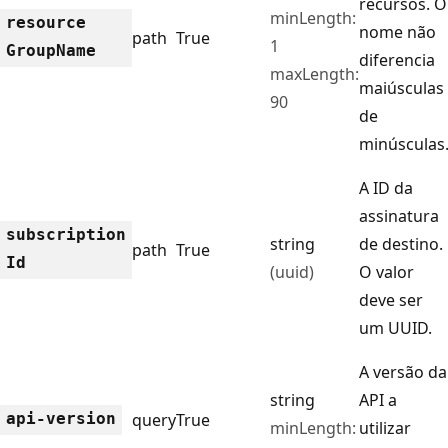
recursos. O
minLength:
resource
nome não
path
True
1
Group
Name
diferencia
maxLength:
maiúsculas
90
de
minúsculas
A ID da
assinatura
subscription
string
de destino.
path
True
Id
(uuid)
O valor
deve ser
um UUID.
A versão da
string
API a
api-version
query
True
minLength:
utilizar