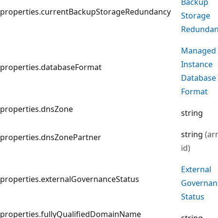
Backup
properties.currentBackupStorageRedundancy
Storage
Redundan
Managed
Instance
properties.databaseFormat
Database
Format
properties.dnsZone
string
string
(ar
properties.dnsZonePartner
id)
External
properties.externalGovernanceStatus
Governan
Status
properties.fullyQualifiedDomainName
string