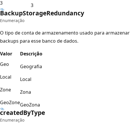
3
3
Backup
Storage
Redundancy
Enumeração
O tipo de conta de armazenamento usado para armazenar
backups para esse banco de dados.
Valor
Descrição
Geo
Geografia
Local
Local
Zone
Zona
GeoZone
GeoZona
created
ByType
Enumeração