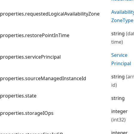
Availabilit
properties.requestedLogicalAvailabilityZone
Zone
Type
string
(da
properties.restorePointInTime
time)
Service
properties.servicePrincipal
Principal
string
(ar
properties.sourceManagedInstanceId
id)
properties.state
string
integer
properties.storageIOps
(int32)
integer