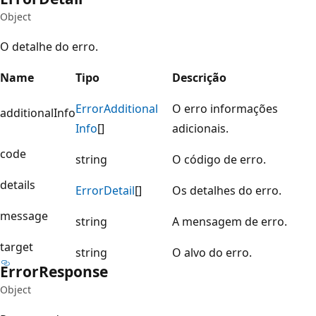
Object
O detalhe do erro.
Name
Tipo
Descrição
Error
Additional
O erro informações
additionalInfo
Info
[]
adicionais.
code
string
O código de erro.
details
Error
Detail
[]
Os detalhes do erro.
message
string
A mensagem de erro.
target
string
O alvo do erro.
Error
Response
Object