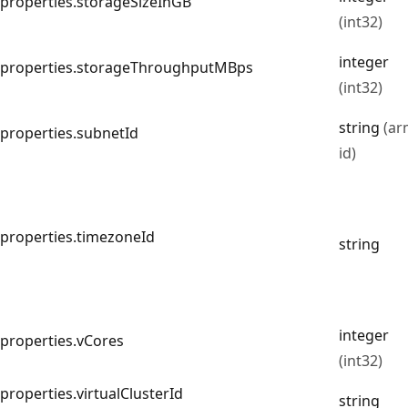
properties.storageSizeInGB
(int32)
integer
properties.storageThroughputMBps
(int32)
string
(ar
properties.subnetId
id)
properties.timezoneId
string
integer
properties.vCores
(int32)
properties.virtualClusterId
string