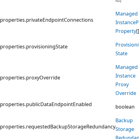
Managed
properties.privateEndpointConnections
Instance
P
Property
[
Provision
properties.provisioningState
State
Managed
Instance
properties.proxyOverride
Proxy
Override
properties.publicDataEndpointEnabled
boolean
Backup
properties.requestedBackupStorageRedundancy
Storage
Redundan