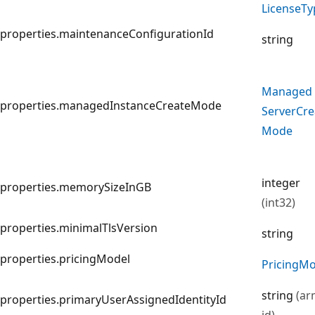
License
Ty
properties.maintenanceConfigurationId
string
Managed
properties.managedInstanceCreateMode
Server
Cre
Mode
integer
properties.memorySizeInGB
(int32)
properties.minimalTlsVersion
string
properties.pricingModel
Pricing
Mo
string
(ar
properties.primaryUserAssignedIdentityId
id)