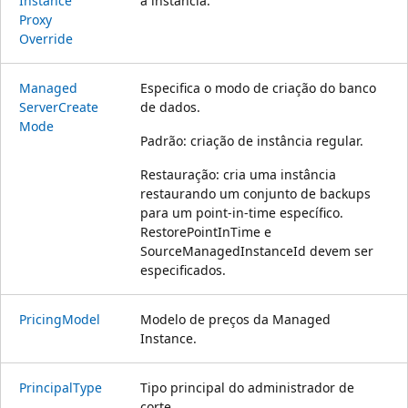
Instance
à instância.
Proxy
Override
Managed
Especifica o modo de criação do banco
Server
Create
de dados.
Mode
Padrão: criação de instância regular.
Restauração: cria uma instância
restaurando um conjunto de backups
para um point-in-time específico.
RestorePointInTime e
SourceManagedInstanceId devem ser
especificados.
Pricing
Model
Modelo de preços da Managed
Instance.
Principal
Type
Tipo principal do administrador de
corte.