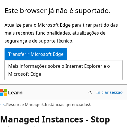
Saltar
Saltar
Este browser já não é suportado.
para
para
o
a
Atualize para o Microsoft Edge para tirar partido das
conteúdo
navegação
mais recentes funcionalidades, atualizações de
principal
na
segurança e de suporte técnico.
página
Transferir Microsoft Edge
Mais informações sobre o Internet Explorer e o
Microsoft Edge
Learn
Iniciar sessão
Resource Manager
Instâncias gerenciadas
Managed Instances - Stop