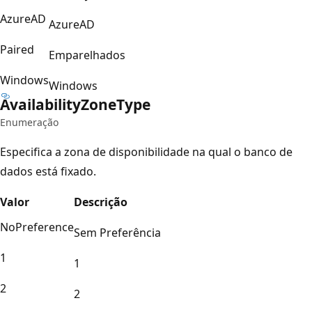
AzureAD
AzureAD
Paired
Emparelhados
Windows
Windows
Availability
Zone
Type
Enumeração
Especifica a zona de disponibilidade na qual o banco de
dados está fixado.
Valor
Descrição
NoPreference
Sem Preferência
1
1
2
2