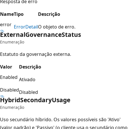
Resposta de erro
Name
Tipo
Descrição
error
Error
Detail
O objeto de erro.
External
Governance
Status
Enumeração
Estatuto da governação externa.
Valor
Descrição
Enabled
Ativado
Disabled
Disabled
Hybrid
Secondary
Usage
Enumeração
Uso secundário híbrido. Os valores possíveis são 'Ativo'
(valor padrão) e 'Passivo' (o cliente usa o secundário como