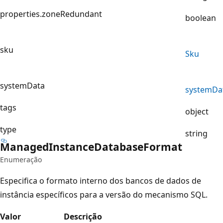
properties.zoneRedundant
boolean
sku
Sku
systemData
system
Da
tags
object
type
string
Managed
Instance
Database
Format
Enumeração
Especifica o formato interno dos bancos de dados de
instância específicos para a versão do mecanismo SQL.
Valor
Descrição