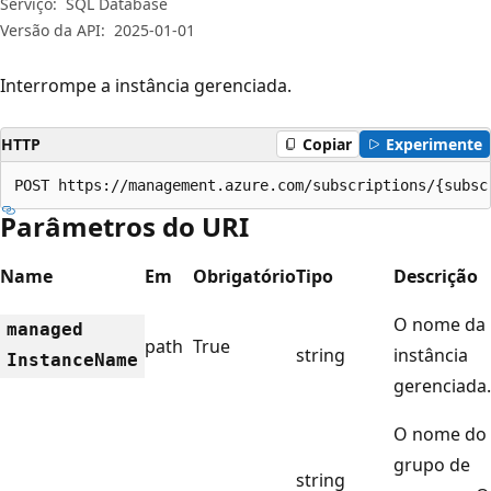
Serviço:
SQL Database
Versão da API:
2025-01-01
Interrompe a instância gerenciada.
HTTP
Copiar
Experimente
POST https://management.azure.com/subscriptions/{subsc
Parâmetros do URI
Name
Em
Obrigatório
Tipo
Descrição
O nome da
managed
path
True
string
instância
Instance
Name
gerenciada.
O nome do
grupo de
string