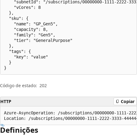
    "subnetId": "/subscriptions/00000000-1111-2222-333
    "vCores": 8

  },

  "sku": {

    "name": "GP_Gen5",

    "capacity": 8,

    "family": "Gen5",

    "tier": "GeneralPurpose"

  },

  "tags": {

    "key": "value"

  }

}
Código de estado:
202
HTTP
Copiar
Azure-AsyncOperation: /subscriptions/00000000-1111-222
Location: /subscriptions/00000000-1111-2222-3333-44444
Definições