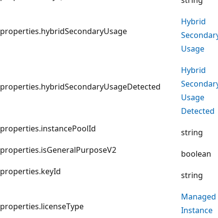
Hybrid
properties.hybridSecondaryUsage
Secondar
Usage
Hybrid
Secondar
properties.hybridSecondaryUsageDetected
Usage
Detected
properties.instancePoolId
string
properties.isGeneralPurposeV2
boolean
properties.keyId
string
Managed
properties.licenseType
Instance