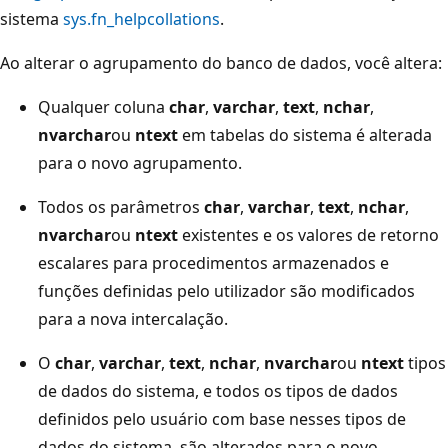
sistema
sys.fn_helpcollations
.
Ao alterar o agrupamento do banco de dados, você altera:
Qualquer coluna
char
,
varchar
,
text
,
nchar
,
nvarchar
ou
ntext
em tabelas do sistema é alterada
para o novo agrupamento.
Todos os parâmetros
char
,
varchar
,
text
,
nchar
,
nvarchar
ou
ntext
existentes e os valores de retorno
escalares para procedimentos armazenados e
funções definidas pelo utilizador são modificados
para a nova intercalação.
O
char
,
varchar
,
text
,
nchar
,
nvarchar
ou
ntext
tipos
de dados do sistema, e todos os tipos de dados
definidos pelo usuário com base nesses tipos de
dados do sistema, são alterados para o novo