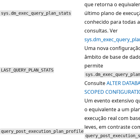
que retorna o equivale
último plano de execuç
sys.dm_exec_query_plan_stats
conhecido para todas a
consultas. Ver
sys.dm_exec_query_pla
Uma nova configuraçã
âmbito de base de dad
permite
LAST_QUERY_PLAN_STATS
sys.dm_exec_query_pla
Consulte
ALTER DATAB
SCOPED CONFIGURATI
Um evento extensivo q
o equivalente a um pla
execução real com base
leves, em contraste co
query_post_execution_plan_profile
query_post_execution_