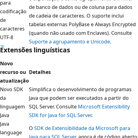
para
de banco de dados ou de coluna para dados
codificação
de cadeia de caracteres. O suporte inclui
de
tabelas externas PolyBase e Always Encrypted
caracteres
(quando não usado com Enclaves). Consulte
UTF-8
Suporte a agrupamento e Unicode
.
Extensões linguísticas
Novo
recurso ou
Detalhes
atualização
Novo SDK
Simplifica o desenvolvimento de programas
da
Java que podem ser executados a partir do
linguagem
SQL Server. Consulte
Microsoft Extensibility
Java
SDK for Java for SQL Server
.
Java
O
SDK de Extensibilidade da Microsoft para
language
Java para SQL Server
agora é de código aberto