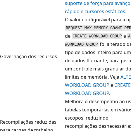
suporte de força para avanço
rápido e cursores estáticos
.
O valor configurável para a o
REQUEST_MAX_MEMORY_GRANT_PE
de
e
CREATE WORKLOAD GROUP
A
foi alterado 
WORKLOAD GROUP
tipo de dados inteiro para um
Governação dos recursos
de dados flutuante, para perm
um controle mais granular d
limites de memória. Veja
ALT
WORKLOAD GROUP
e
CREATE
WORKLOAD GROUP
.
Melhora o desempenho ao us
tabelas temporárias em vário
escopos, reduzindo
Recompilações reduzidas
recompilações desnecessária
para cargas de trabalho