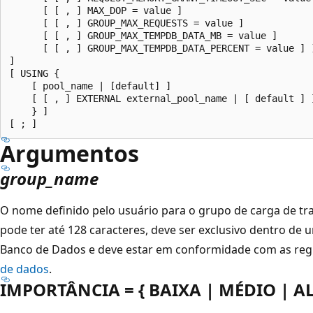
      [ [ , ] MAX_DOP = value ]

      [ [ , ] GROUP_MAX_REQUESTS = value ]

      [ [ , ] GROUP_MAX_TEMPDB_DATA_MB = value ]

      [ [ , ] GROUP_MAX_TEMPDB_DATA_PERCENT = value ] )
]

[ USING {

    [ pool_name | [default] ]

    [ [ , ] EXTERNAL external_pool_name | [ default ] ]
    } ]

Argumentos
group_name
O nome definido pelo usuário para o grupo de carga de tr
pode ter até 128 caracteres, deve ser exclusivo dentro de
Banco de Dados e deve estar em conformidade com as reg
de dados
.
IMPORTÂNCIA = { BAIXA | MÉDIO | AL