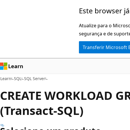
Saltar
Este browser já
para
o
Atualize para o Microso
conteúdo
segurança e de suporte
principal
Transferir Microsoft
Learn
Learn
SQL
SQL Server
CREATE WORKLOAD G
(Transact-SQL)