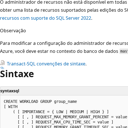
O administrador de recursos não está disponível em todas 
obter uma lista de recursos suportados pelas edições do S
recursos com suporte do SQL Server 2022
.
Observação
Para modificar a configuração do administrador de recurs
Azure, você deve estar no contexto do banco de dados
mas
Transact-SQL convenções de sintaxe
.
Sintaxe
syntaxsql
CREATE WORKLOAD GROUP group_name

[ WITH

    ( [ IMPORTANCE = { LOW | MEDIUM | HIGH } ]

      [ [ , ] REQUEST_MAX_MEMORY_GRANT_PERCENT = value 
      [ [ , ] REQUEST_MAX_CPU_TIME_SEC = value ]

      [ [ , ] REQUEST_MEMORY_GRANT_TIMEOUT_SEC = value 