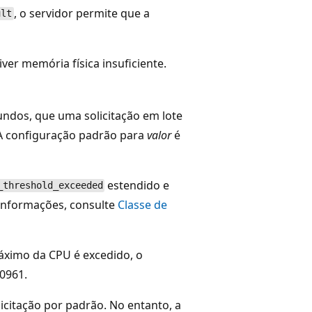
, o servidor permite que a
ult
ver memória física insuficiente.
ndos, que uma solicitação em lote
 A configuração padrão para
valor
é
estendido e
_threshold_exceeded
informações, consulte
Classe de
áximo da CPU é excedido, o
10961.
icitação por padrão. No entanto, a