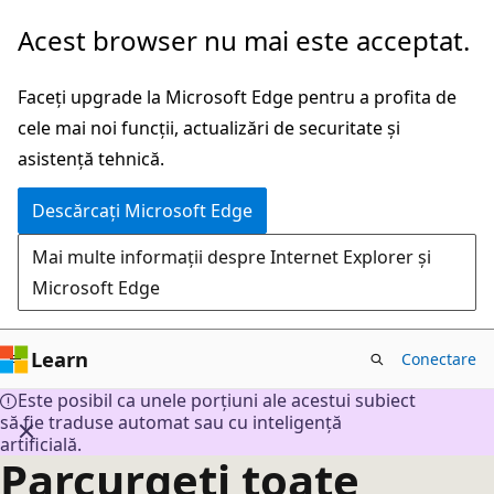
Salt
Acest browser nu mai este acceptat.
la
conținutul
Faceți upgrade la Microsoft Edge pentru a profita de
principal
cele mai noi funcții, actualizări de securitate și
asistență tehnică.
Descărcați Microsoft Edge
Mai multe informații despre Internet Explorer și
Microsoft Edge
Learn
Conectare
Este posibil ca unele porțiuni ale acestui subiect
să fie traduse automat sau cu inteligență
artificială.
Parcurgeți toate