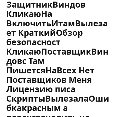
ЗащитникВиндов
КликаюНа
ВключитьИтамВылеза
ет КраткийОбзор
безопасност
КликаюПоставщикВин
довс Там
ПишетсяНаВсех Нет
Поставщиков Меня
Лицензию писа
СкриптыВылезалаОши
бкакрасным а