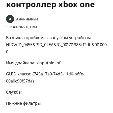
контроллер xbox one
Анонимные
19 июн. 2022 г., 11:41
Возникла проблема с запуском устройства
HID\VID_045E&PID_02EA&IG_00\7&388cf2db&0&000
0.
Имя драйвера: xinputhid.inf
GUID класса: {745a17a0-74d3-11d0-b6fe-
00a0c90f57da}
Служба:
Нижние фильтры: