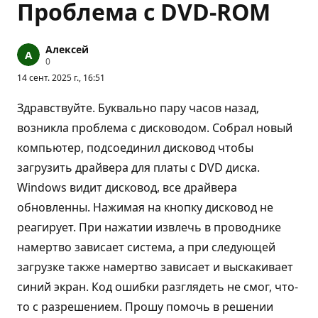
Проблема с DVD-ROM
Алексей
Б
0
а
14 сент. 2025 г., 16:51
л
л
ы
Здравствуйте. Буквально пару часов назад,
р
е
возникла проблема с дисководом. Собрал новый
п
компьютер, подсоединил дисковод чтобы
у
т
загрузить драйвера для платы с DVD диска.
а
ц
Windows видит дисковод, все драйвера
и
и
обновленны. Нажимая на кнопку дисковод не
реагирует. При нажатии извлечь в проводнике
намертво зависает система, а при следующей
загрузке также намертво зависает и выскакивает
синий экран. Код ошибки разглядеть не смог, что-
то с разрешением. Прошу помочь в решении