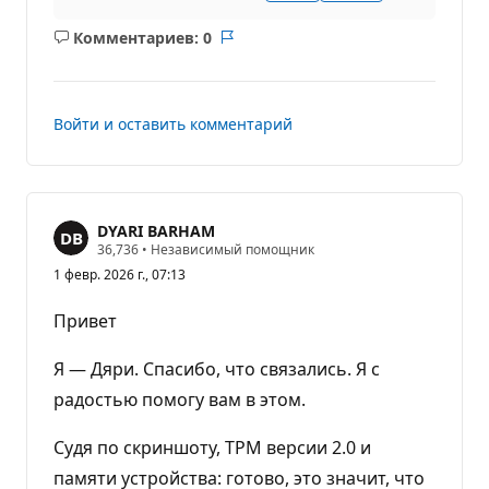
Комментариев: 0
Без
Отчет
комментариев
Войти и оставить комментарий
DYARI BARHAM
Б
36,736
•
Независимый помощник
а
1 февр. 2026 г., 07:13
л
л
ы
Привет
р
е
п
Я — Дяри. Спасибо, что связались. Я с
у
т
радостью помогу вам в этом.
а
ц
Судя по скриншоту, TPM версии 2.0 и
и
и
памяти устройства: готово, это значит, что