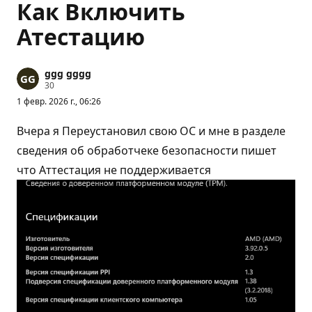
Как Включить
Атестацию
ggg gggg
Б
30
а
1 февр. 2026 г., 06:26
л
л
ы
Вчера я Переустановил свою ОС и мне в разделе
р
е
сведения об обработчеке безопасности пишет
п
что Аттестация не поддерживается
у
т
а
ц
и
и