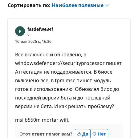
Сортировать по:
Наиболее полезные
fasdefwe34f
Б
0
а
16 мая 2026 г., 16:36
л
л
ы
Все включено и обновлено, в
р
е
windowsdefender://securityprocessor пишет
п
Аттестация не поддерживается. В биосе
у
т
включено все, в tpm.msc пишет модуль
а
ц
готов к использованию. Обновлял биос до
и
и
последней версии бета и до последней
версии не бета. И как решать проблему?
msi b550m mortar wifi.
Этот ответ помог вам?
Да
Нет