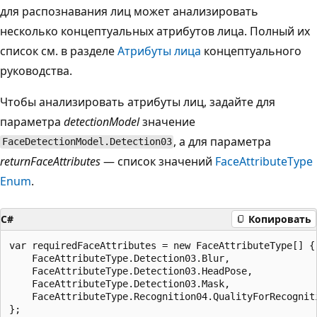
для распознавания лиц может анализировать
несколько концептуальных атрибутов лица. Полный их
список см. в разделе
Атрибуты лица
концептуального
руководства.
Чтобы анализировать атрибуты лиц, задайте для
параметра
detectionModel
значение
, а для параметра
FaceDetectionModel.Detection03
returnFaceAttributes
— список значений
FaceAttributeType
Enum
.
C#
Копировать
var requiredFaceAttributes = new FaceAttributeType[] {

    FaceAttributeType.Detection03.Blur,

    FaceAttributeType.Detection03.HeadPose,

    FaceAttributeType.Detection03.Mask,

    FaceAttributeType.Recognition04.QualityForRecogniti
};
