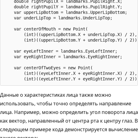
    double rightPupilX = landmarks.PupilRight.X;

    double rightPupilY = landmarks.PupilRight.Y;

    var upperLipBottom = landmarks.UpperLipBottom;

    var underLipTop = landmarks.UnderLipTop;

    var centerOfMouth = new Point(

        (int)((upperLipBottom.X + underLipTop.X) / 2),

        (int)((upperLipBottom.Y + underLipTop.Y) / 2));
    var eyeLeftInner = landmarks.EyeLeftInner;

    var eyeRightInner = landmarks.EyeRightInner;

    var centerOfTwoEyes = new Point(

        (int)((eyeLeftInner.X + eyeRightInner.X) / 2),

Данные о характеристиках лица также можно
использовать, чтобы точно определять направление
лица. Например, можно определить угол поворота лица
как вектор, направленный от центра рта к центру глаз. В
следующем примере кода демонстрируется вычисление
такого вектора: