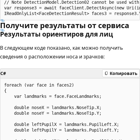
// Note DetectionModel.Detection02 cannot be used with 
var response3 = await faceClient.DetectAsync(new Uri(i
Получите результаты от сервиса
Результаты ориентиров для лиц
В следующем коде показано, как можно получить
сведения о расположении носа и зрачков:
C#
Копировать
foreach (var face in faces2)

{

    var landmarks = face.FaceLandmarks;

    double noseX = landmarks.NoseTip.X;

    double noseY = landmarks.NoseTip.Y;

    double leftPupilX = landmarks.PupilLeft.X;

    double leftPupilY = landmarks.PupilLeft.Y;
