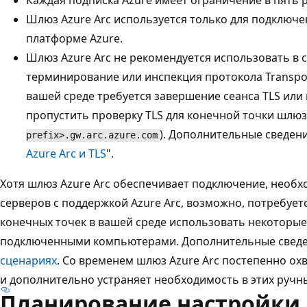
Каждая подписка Azure имеет ограничение в пять р
Шлюз Azure Arc используется только для подключ
платформе Azure.
Шлюз Azure Arc не рекомендуется использовать в с
терминирование или инспекция протокола Transport L
вашей среде требуется завершение сеанса TLS или
пропустить проверку TLS для конечной точки шлюза
). Дополнительные сведения
prefix>.gw.arc.azure.com
Azure Arc и TLS
".
Хотя шлюз Azure Arc обеспечивает подключение, необ
серверов с поддержкой Azure Arc, возможно, потребуе
конечных точек в вашей среде использовать некоторые
подключенными компьютерами. Дополнительные сведе
сценариях
. Со временем шлюз Azure Arc постепенно о
и дополнительно устраняет необходимость в этих ручны
Планирование настройки