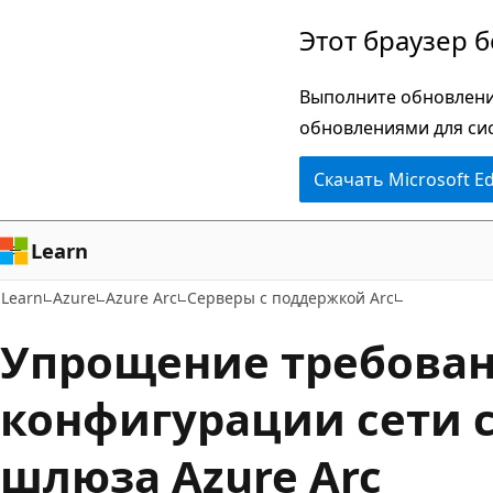
Пропустить
Этот браузер 
и
перейти
Выполните обновлени
к
обновлениями для си
основному
Скачать Microsoft E
содержимому
Learn
Learn
Azure
Azure Arc
Серверы с поддержкой Arc
Упрощение требован
конфигурации сети 
шлюза Azure Arc