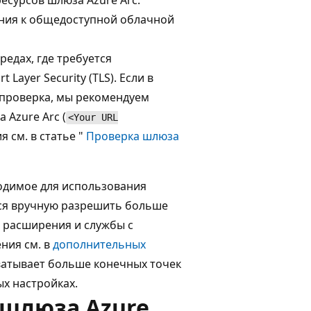
есурсов шлюза Azure Arc.
ения к общедоступной облачной
редах, где требуется
ayer Security (TLS). Если в
 проверка, мы рекомендуем
 Azure Arc (
<Your URL
 см. в статье "
Проверка шлюза
ходимое для использования
тся вручную разрешить больше
 расширения и службы с
ния см. в
дополнительных
хватывает больше конечных точек
х настройках.
 шлюза Azure