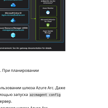
. При планировании
ользовании шлюза Azure Arc. Даже
омощью запуска
azcmagent config
ервер.