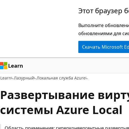
Пропустить
Этот браузер 
и
перейти
Выполните обновлени
к
обновлениями для си
основному
Скачать Microsoft E
содержимому
Learn
Learn
Лазурный
Локальная служба Azure
Развертывание вирт
системы Azure Local
Область применения: гиперконвергентные развертыва