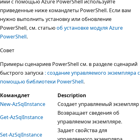
ими с помощью Azure PowerShell используйте
приведенные ниже командлеты PowerShell. Если вам
нужно выполнить установку или обновление
PowerShell, см. статью
об установке модуля Azure
PowerShell
.
Совет
Примеры сценариев PowerShell см. в разделе сценарий
быстрого запуска
: создание управляемого экземпляра с
помощью библиотеки PowerShell
.
Командлет
Description
New-AzSqlInstance
Создает управляемый экземпляр
Возвращает сведения об
Get-AzSqlInstance
управляемом экземпляре.
Задает свойства для
Set-AzSqlInstance
управляемого экземпляра.