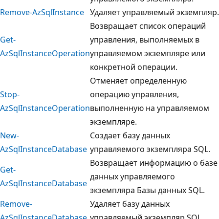
Remove-AzSqlInstance
Удаляет управляемый экземпляр.
Возвращает список операций
Get-
управления, выполняемых в
AzSqlInstanceOperation
управляемом экземпляре или
конкретной операции.
Отменяет определенную
Stop-
операцию управления,
AzSqlInstanceOperation
выполненную на управляемом
экземпляре.
New-
Создает базу данных
AzSqlInstanceDatabase
управляемого экземпляра SQL.
Возвращает информацию о базе
Get-
данных управляемого
AzSqlInstanceDatabase
экземпляра Базы данных SQL.
Remove-
Удаляет базу данных
AzSqlInstanceDatabase
управляемый экземпляр SQL.