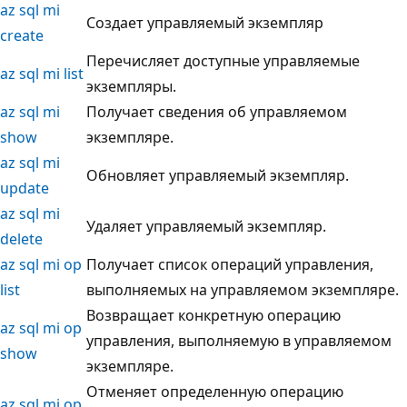
az sql mi
Создает управляемый экземпляр
create
Перечисляет доступные управляемые
az sql mi list
экземпляры.
az sql mi
Получает сведения об управляемом
show
экземпляре.
az sql mi
Обновляет управляемый экземпляр.
update
az sql mi
Удаляет управляемый экземпляр.
delete
az sql mi op
Получает список операций управления,
list
выполняемых на управляемом экземпляре.
Возвращает конкретную операцию
az sql mi op
управления, выполняемую в управляемом
show
экземпляре.
Отменяет определенную операцию
az sql mi op