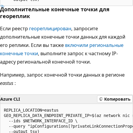
Дополнительные конечные точки для
геореплик
Если реестр
геореплицирован
, запросите
дополнительные конечные точки данных для каждой
его реплики. Если вы также
включили региональные
конечные точки
, выполните запрос к частному IP-
адресу региональной конечной точки.
Например, запрос конечной точки данных в регионе
eastus
:
Azure CLI
Копировать
REPLICA_LOCATION=eastus

GEO_REPLICA_DATA_ENDPOINT_PRIVATE_IP=$(az network nic s
  --ids $NETWORK_INTERFACE_ID \

  --query "ipConfigurations[?privateLinkConnectionProp
  --output tsv) 
