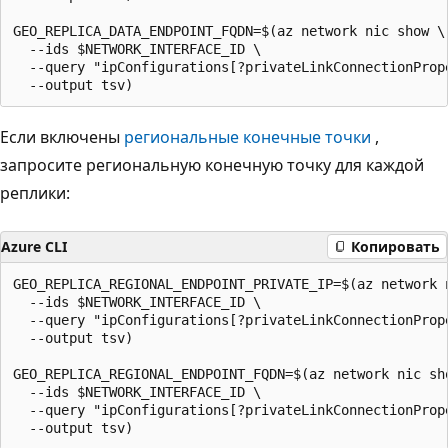
GEO_REPLICA_DATA_ENDPOINT_FQDN=$(az network nic show \

  --ids $NETWORK_INTERFACE_ID \

  --query "ipConfigurations[?privateLinkConnectionProp
Если включены
региональные конечные точки
,
запросите региональную конечную точку для каждой
реплики:
Azure CLI
Копировать
GEO_REPLICA_REGIONAL_ENDPOINT_PRIVATE_IP=$(az network n
  --ids $NETWORK_INTERFACE_ID \

  --query "ipConfigurations[?privateLinkConnectionProp
  --output tsv)

GEO_REPLICA_REGIONAL_ENDPOINT_FQDN=$(az network nic sho
  --ids $NETWORK_INTERFACE_ID \

  --query "ipConfigurations[?privateLinkConnectionProp