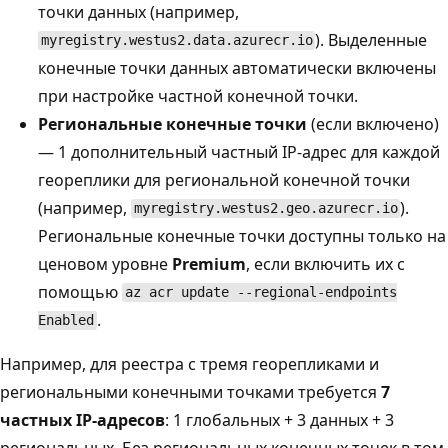
точки данных (например,
). Выделенные
myregistry.westus2.data.azurecr.io
конечные точки данных автоматически включены
при настройке частной конечной точки.
Региональные конечные точки
(если включено)
— 1 дополнительный частный IP-адрес для каждой
геореплики для региональной конечной точки
(например,
).
myregistry.westus2.geo.azurecr.io
Региональные конечные точки доступны только на
ценовом уровне
Premium
, если включить их с
помощью
az acr update --regional-endpoints
.
Enabled
Например, для реестра с тремя георепликами и
региональными конечными точками требуется
7
частных IP-адресов
: 1 глобальных + 3 данных + 3
региональных. Без региональных конечных точек в том