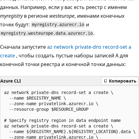
данных. Например, если у вас есть реестр с именем
myregistry
в регионе
westeurope
, именами конечных
точек будут:
и
myregistry.azurecr.io
.
myregistry.westeurope.data.azurecr.io
Сначала запустите
az network private-dns record-set a
create
, чтобы создать пустые наборы записей A для
конечной точки реестра и конечной точки данных:
Azure CLI
Копировать
az network private-dns record-set a create \

  --name $REGISTRY_NAME \

  --zone-name privatelink.azurecr.io \

  --resource-group $RESOURCE_GROUP

# Specify registry region in data endpoint name

az network private-dns record-set a create \

  --name ${REGISTRY_NAME}.${REGISTRY_LOCATION}.data \

  --zone-name privatelink.azurecr.io \
