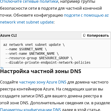
Отключите сетевые политики
, например группы
безопасности сети в подсети для частной конечной
точки. Обновите конфигурацию
подсети с помощью az
network vnet subnet update
:
Azure CLI
Копировать
az network vnet subnet update \

 --name $SUBNET_NAME \

 --vnet-name $NETWORK_NAME \

 --resource-group $RESOURCE_GROUP \

Настройка частной зоны DNS
Создайте
частную зону Azure DNS
для домена частного
реестра контейнеров Azure. На следующих шагах вы
создадите записи DNS для вашего домена реестра в
этой зоне DNS. Дополнительные сведения см. в разделе
Параметры конфигурации DNS
далее в этой статье.