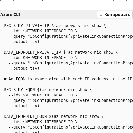
Azure CLI
Копировать
REGISTRY_PRIVATE_IP=$(az network nic show \

  --ids $NETWORK_INTERFACE_ID \

  --query "ipConfigurations[?privateLinkConnectionProp
  --output tsv)

DATA_ENDPOINT_PRIVATE_IP=$(az network nic show \

  --ids $NETWORK_INTERFACE_ID \

  --query "ipConfigurations[?privateLinkConnectionProp
  --output tsv)

# An FQDN is associated with each IP address in the IP 
REGISTRY_FQDN=$(az network nic show \

  --ids $NETWORK_INTERFACE_ID \

  --query "ipConfigurations[?privateLinkConnectionProp
  --output tsv)

DATA_ENDPOINT_FQDN=$(az network nic show \

  --ids $NETWORK_INTERFACE_ID \

  --query "ipConfigurations[?privateLinkConnectionProp