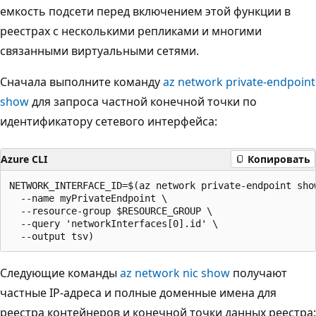
емкость подсети перед включением этой функции в
реестрах с несколькими репликами и многими
связанными виртуальными сетями.
Сначала выполните команду
az network private-endpoint
show
для запроса частной конечной точки по
идентификатору сетевого интерфейса:
Azure CLI
Копировать
NETWORK_INTERFACE_ID=$(az network private-endpoint show
  --name myPrivateEndpoint \

  --resource-group $RESOURCE_GROUP \

  --query 'networkInterfaces[0].id' \

Следующие команды
az network nic show
получают
частные IP-адреса и полные доменные имена для
реестра контейнеров и конечной точки данных реестра: