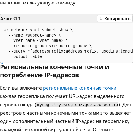
выполните следующую команду:
Azure CLI
Копировать
az network vnet subnet show \

  --name <subnet-name> \

  --vnet-name <vnet-name> \

  --resource-group <resource-group> \

  --query "{addressPrefix:addressPrefix, usedIPs:length
Региональные конечные точки и
потребление IP-адресов
Если вы включите
региональные конечные точки
,
каждая геореплика получает URL-адрес выделенного
сервера входа (
). Для
myregistry.<region>.geo.azurecr.io
реестров с частными конечными точками это выделяет
один дополнительный частный IP-адрес на геореплику
в каждой связанной виртуальной сети. Оцените