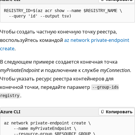
REGISTRY_ID=$(az acr show --name $REGISTRY_NAME \

Чтобы создать частную конечную точку реестра,
воспользуйтесь командой
az network private-endpoint
create
.
В следующем примере создается конечная точка
myPrivateEndpoint
и подключение к службе
myConnection
.
Чтобы указать ресурс реестра контейнеров для
конечной точки, передайте параметр
--group-ids
.
registry
Azure CLI
Копировать
az network private-endpoint create \

    --name myPrivateEndpoint \

    --resource-group $RESOURCE_GROUP \
