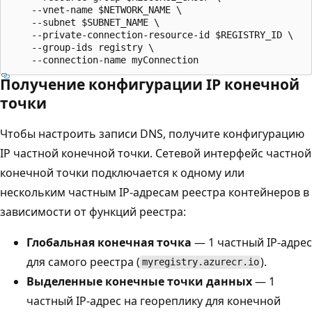
    --vnet-name $NETWORK_NAME \

    --subnet $SUBNET_NAME \

    --private-connection-resource-id $REGISTRY_ID \

    --group-ids registry \

Получение конфигурации IP конечной
точки
Чтобы настроить записи DNS, получите конфигурацию
IP частной конечной точки. Сетевой интерфейс частной
конечной точки подключается к одному или
нескольким частным IP-адресам реестра контейнеров в
зависимости от функций реестра:
Глобальная конечная точка
— 1 частный IP-адрес
для самого реестра (
).
myregistry.azurecr.io
Выделенные конечные точки данных
— 1
частный IP-адрес на геореплику для конечной