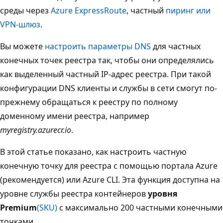
среды через
Azure ExpressRoute
, частный
пиринг или
VPN-шлюз
.
Вы можете
настроить параметры DNS
для частных
конечных точек реестра так, чтобы они определялись
как выделенный частный IP-адрес реестра. При такой
конфигурации DNS клиенты и службы в сети смогут по-
прежнему обращаться к реестру по полному
доменному имени реестра, например
myregistry.azurecr.io
.
В этой статье показано, как настроить частную
конечную точку для реестра с помощью портала Azure
(рекомендуется) или Azure CLI. Эта функция доступна на
уровне службы реестра контейнеров
уровня
Premium
(SKU)
с максимально 200 частными конечными
точками.