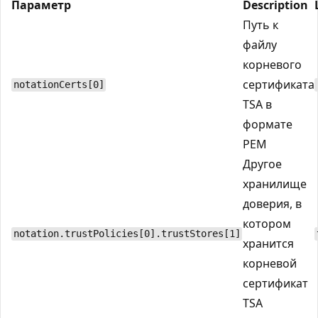
Параметр
Description
Путь к
файлу
корневого
сертификата
notationCerts[0]
TSA в
формате
PEM
Другое
хранилище
доверия, в
котором
notation.trustPolicies[0].trustStores[1]
хранится
корневой
сертификат
TSA