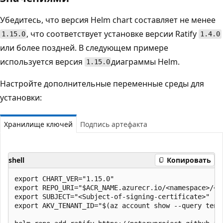
Убедитесь, что версия Helm chart составляет не менее
, что соответствует установке версии Ratify
1.15.0
1.4.0
или более поздней. В следующем примере
используется версия
диаграммы Helm.
1.15.0
Настройте дополнительные переменные среды для
установки:
Хранилище ключей
Подпись артефакта
shell
Копировать
export CHART_VER="1.15.0"

export REPO_URI="$ACR_NAME.azurecr.io/<namespace>/<re
export SUBJECT="<Subject-of-signing-certificate>"

export AKV_TENANT_ID="$(az account show --query tenan