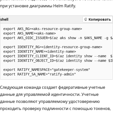
при установке диаграммы Helm Ratify.
shell
Копировать
export AKS_RG=<aks-resource-group-name>

export AKS_NAME=<aks-name>

export AKS_OIDC_ISSUER=$(az aks show -n $AKS_NAME -g $
export IDENTITY_RG=<identity-resource-group-name>

export IDENTITY_NAME=<identity-name>

export IDENTITY_CLIENT_ID=$(az identity show --name  $
export IDENTITY_OBJECT_ID=$(az identity show --name $I
export RATIFY_NAMESPACE="gatekeeper-system"

Следующая команда создает федеративные учетные
данные для управляемой идентичности. Учетные
данные позволяют управляемому удостоверению
проходить проверку подлинности с помощью токенов,