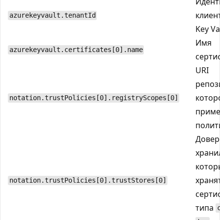
Идент
клиен
azurekeyvault.tenantId
Key Va
Имя
azurekeyvault.certificates[0].name
серти
URI
репоз
котор
notation.trustPolicies[0].registryScopes[0]
приме
полит
Довер
храни
котор
храня
notation.trustPolicies[0].trustStores[0]
серти
типа