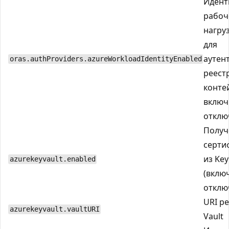
Идент
рабоч
нагру
для
аутен
oras.authProviders.azureWorkloadIdentityEnabled
реест
конте
включ
отклю
Получ
серти
из Key
azurekeyvault.enabled
(вклю
отклю
URI ре
azurekeyvault.vaultURI
Vault