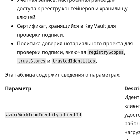
доступа к реестру контейнеров и хранилищу
ключей.
Сертификат, хранящийся в Key Vault для
проверки подписи.
Политика доверия нотариального проекта для
проверки подписи, включая
,
registryScopes
и
.
trustStores
trustedIdentities
Эта таблица содержит сведения о параметрах:
Параметр
Descr
Идент
клиен
удост
azureWorkloadIdentity.clientId
рабоч
нагру