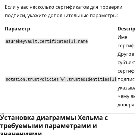
Если у вас несколько сертификатов для проверки
подписи, укажите дополнительные параметры:
Параметр
Descri
Имя
azurekeyvault.certificates[1].name
сертиф
Другое
субъек
сертиф
подпис
notation.trustPolicies[0].trustedIdentities[1]
указыв
чему в
доверя
Установка диаграммы Хельма с
требуемыми параметрами и
значениями