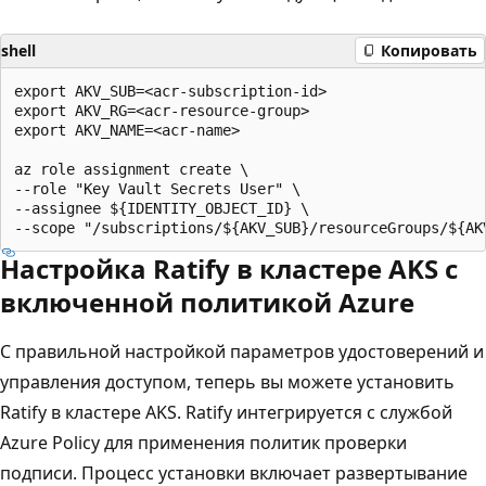
shell
Копировать
export AKV_SUB=<acr-subscription-id>

export AKV_RG=<acr-resource-group>

export AKV_NAME=<acr-name>

az role assignment create \

--role "Key Vault Secrets User" \

--assignee ${IDENTITY_OBJECT_ID} \

Настройка Ratify в кластере AKS с
включенной политикой Azure
С правильной настройкой параметров удостоверений и
управления доступом, теперь вы можете установить
Ratify в кластере AKS. Ratify интегрируется с службой
Azure Policy для применения политик проверки
подписи. Процесс установки включает развертывание