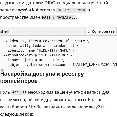
выданных издателем OIDC, специально для учетной
записи службы Kubernetes
в
RATIFY_SA_NAME
пространстве имен
.
RATIFY_NAMESPACE
shell
Копировать
az identity federated-credential create \

--name ratify-federated-credential \

--identity-name "$IDENTITY_NAME" \

--resource-group "$IDENTITY_RG" \

--issuer "$AKS_OIDC_ISSUER" \

Настройка доступа к реестру
контейнеров
Роль
необходима вашей учетной записи для
AcrPull
выгрузки подписей и других метаданных образов
контейнеров. Чтобы назначить роль, используйте
следующий код: