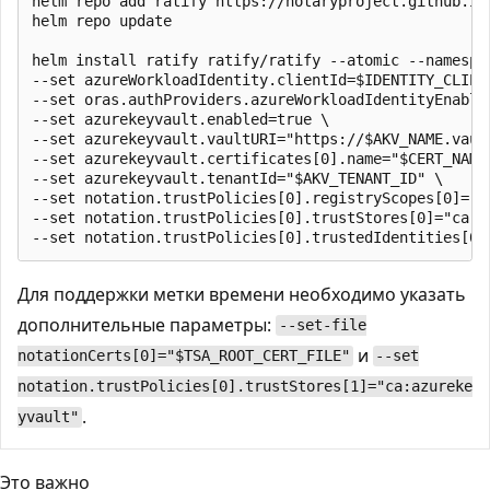
helm repo add ratify https://notaryproject.github.io/
helm repo update

helm install ratify ratify/ratify --atomic --namespa
--set azureWorkloadIdentity.clientId=$IDENTITY_CLIENT
--set oras.authProviders.azureWorkloadIdentityEnabled
--set azurekeyvault.enabled=true \

--set azurekeyvault.vaultURI="https://$AKV_NAME.vault
--set azurekeyvault.certificates[0].name="$CERT_NAME"
--set azurekeyvault.tenantId="$AKV_TENANT_ID" \  

--set notation.trustPolicies[0].registryScopes[0]="$R
--set notation.trustPolicies[0].trustStores[0]="ca:az
Для поддержки метки времени необходимо указать
дополнительные параметры:
--set-file
и
notationCerts[0]="$TSA_ROOT_CERT_FILE"
--set
notation.trustPolicies[0].trustStores[1]="ca:azureke
.
yvault"
Это важно