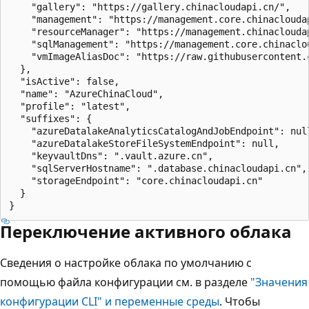
    "gallery": "https://gallery.chinacloudapi.cn/",

    "management": "https://management.core.chinacloudap
    "resourceManager": "https://management.chinacloudap
    "sqlManagement": "https://management.core.chinaclou
    "vmImageAliasDoc": "https://raw.githubusercontent.
  },

  "isActive": false,

  "name": "AzureChinaCloud",

  "profile": "latest",

  "suffixes": {

    "azureDatalakeAnalyticsCatalogAndJobEndpoint": null
    "azureDatalakeStoreFileSystemEndpoint": null,

    "keyvaultDns": ".vault.azure.cn",

    "sqlServerHostname": ".database.chinacloudapi.cn",

    "storageEndpoint": "core.chinacloudapi.cn"

  }

Переключение активного облака
Сведения о настройке облака по умолчанию с
помощью файла конфигурации см. в разделе
"Значения
конфигурации CLI" и переменные среды
. Чтобы