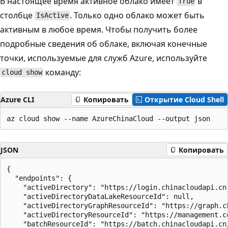
В настоящее время активное облако имеет
в
True
столбце
. Только одно облако может быть
IsActive
активным в любое время. Чтобы получить более
подробные сведения об облаке, включая конечные
точки, используемые для служб Azure, используйте
команду:
cloud show
Azure CLI
Копировать
Открытие Cloud Shell
JSON
Копировать
{

  "endpoints": {

    "activeDirectory": "https://login.chinacloudapi.cn"
    "activeDirectoryDataLakeResourceId": null,

    "activeDirectoryGraphResourceId": "https://graph.ch
    "activeDirectoryResourceId": "https://management.co
    "batchResourceId": "https://batch.chinacloudapi.cn/