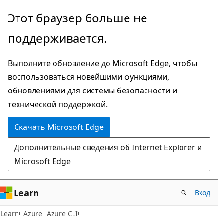
Пропустить
Этот браузер больше не
и
поддерживается.
перейти
к
Выполните обновление до Microsoft Edge, чтобы
основному
воспользоваться новейшими функциями,
содержимому
обновлениями для системы безопасности и
технической поддержкой.
Скачать Microsoft Edge
Дополнительные сведения об Internet Explorer и
Microsoft Edge
Learn
Вход
Learn
Azure
Azure CLI