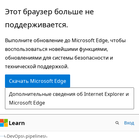
Пропустить
Переход
Этот браузер больше не
и
к
поддерживается.
перейти
навигации
к
на
Выполните обновление до Microsoft Edge, чтобы
основному
странице
воспользоваться новейшими функциями,
содержимому
обновлениями для системы безопасности и
технической поддержкой.
Скачать Microsoft Edge
Дополнительные сведения об Internet Explorer и
Microsoft Edge
Learn
Вход
DevOps
pipelines