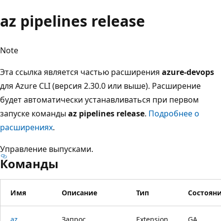
az pipelines release
Note
Эта ссылка является частью расширения
azure-devops
для Azure CLI (версия 2.30.0 или выше). Расширение
будет автоматически устанавливаться при первом
запуске команды
az pipelines release
.
Подробнее о
расширениях
.
Управление выпусками.
Команды
Имя
Описание
Тип
Состоян
az
Запрос
Extension
GA