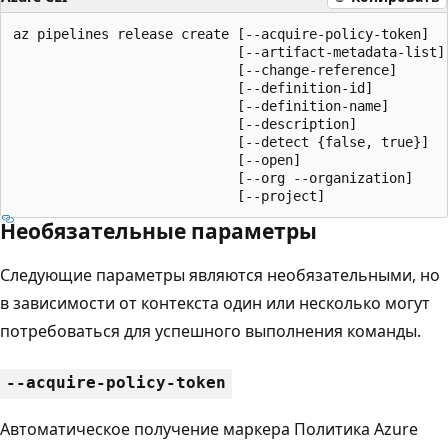
az pipelines release create [--acquire-policy-token]

                            [--artifact-metadata-list]

                            [--change-reference]

                            [--definition-id]

                            [--definition-name]

                            [--description]

                            [--detect {false, true}]

                            [--open]

                            [--org --organization]

                            [--project]
Необязательные параметры
Следующие параметры являются необязательными, но
в зависимости от контекста один или несколько могут
потребоваться для успешного выполнения команды.
--acquire-policy-token
Автоматическое получение маркера Политика Azure