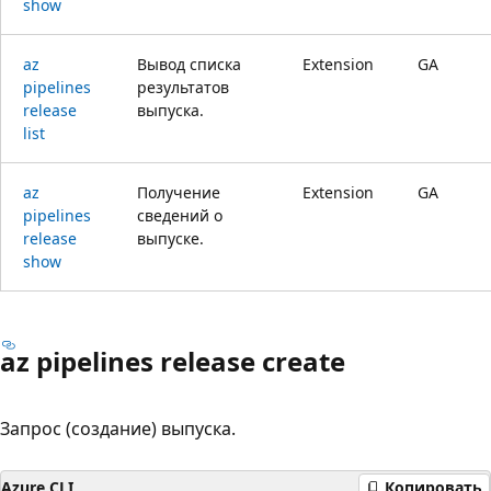
show
az
Вывод списка
Extension
GA
pipelines
результатов
release
выпуска.
list
az
Получение
Extension
GA
pipelines
сведений о
release
выпуске.
show
az pipelines release create
Запрос (создание) выпуска.
Azure CLI
Копировать