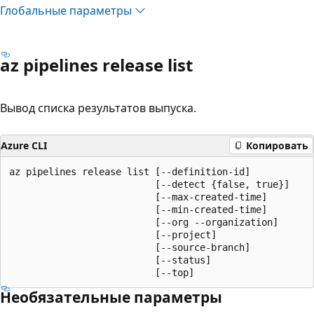
Глобальные параметры
az pipelines release list
Вывод списка результатов выпуска.
Azure CLI
Копировать
az pipelines release list [--definition-id]

                          [--detect {false, true}]

                          [--max-created-time]

                          [--min-created-time]

                          [--org --organization]

                          [--project]

                          [--source-branch]

                          [--status]

                          [--top]
Необязательные параметры