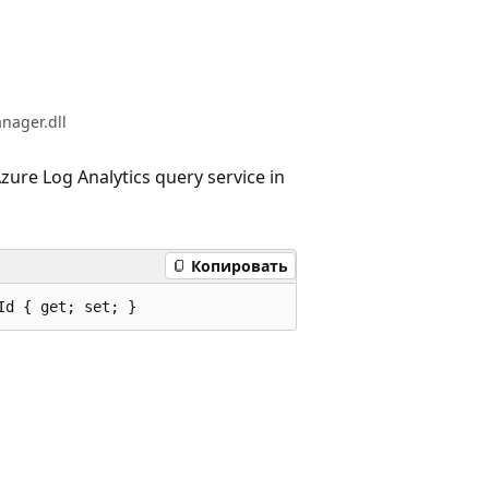
nager.dll
ure Log Analytics query service in
Копировать
Id { get; set; }