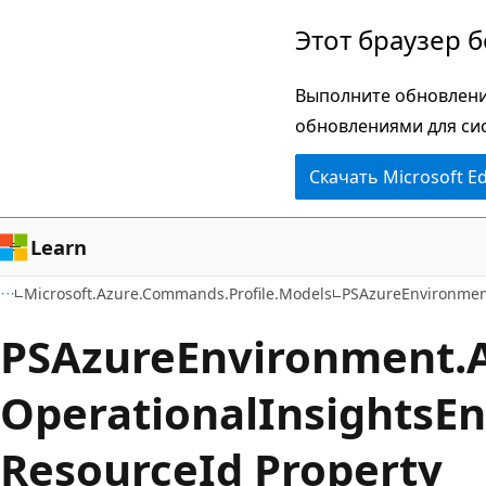
Пропустить
Переход
Этот браузер 
и
к
перейти
навигации
Выполните обновлени
к
на
обновлениями для си
основному
странице
Скачать Microsoft E
содержимому
Learn
Microsoft.Azure.Commands.Profile.Models
PSAzureEnvironme
PSAzure
Environment.
Operational
Insights
En
Resource
Id Property