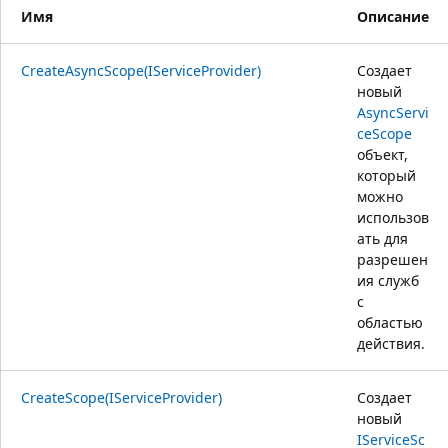
Имя
Описание
CreateAsyncScope(IServiceProvider)
Создает
новый
AsyncServi
ceScope
объект,
который
можно
использов
ать для
разрешен
ия служб
с
областью
действия.
CreateScope(IServiceProvider)
Создает
новый
IServiceSc