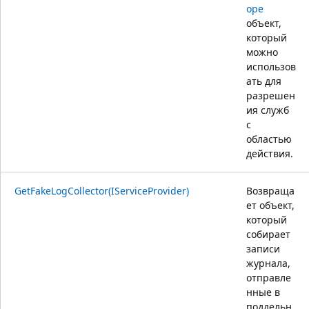
ope
объект,
который
можно
использов
ать для
разрешен
ия служб
с
областью
действия.
GetFakeLogCollector(IServiceProvider)
Возвраща
ет объект,
который
собирает
записи
журнала,
отправле
нные в
поддельн