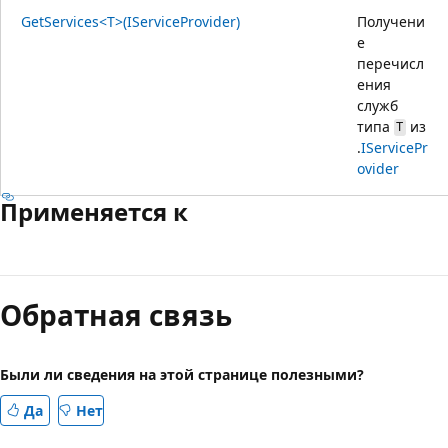
GetServices<T>(IServiceProvider)
Получени
е
перечисл
ения
служб
типа
из
T
.
IServicePr
ovider
Применяется к
Обратная связь
Были ли сведения на этой странице полезными?
Да
Нет