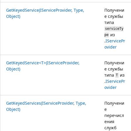
GetKeyedService(IServiceProvider, Type,
Получени
Object)
е службы
типа
serviceTy
из
pe
.
IServicePr
ovider
GetKeyedService<T>(IServiceProvider,
Получени
Object)
е службы
типа
из
T
.
IServicePr
ovider
GetKeyedServices(IServiceProvider, Type,
Получени
Object)
е
перечисл
ения
служб