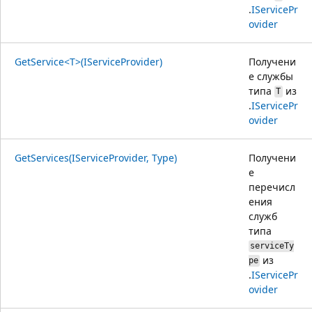
.
IServicePr
ovider
GetService<T>(IServiceProvider)
Получени
е службы
типа
из
T
.
IServicePr
ovider
GetServices(IServiceProvider, Type)
Получени
е
перечисл
ения
служб
типа
serviceTy
из
pe
.
IServicePr
ovider