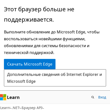
Пропустить
Переход
Этот браузер больше не
и
к
поддерживается.
перейти
навигации
к
на
Выполните обновление до Microsoft Edge, чтобы
основному
странице
воспользоваться новейшими функциями,
содержимому
обновлениями для системы безопасности и
технической поддержкой.
Скачать Microsoft Edge
Дополнительные сведения об Internet Explorer и
Microsoft Edge
Learn
Вход
C#
Learn
.NET
Браузер API