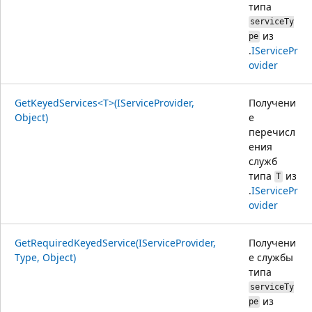
типа
serviceTy
из
pe
.
IServicePr
ovider
GetKeyedServices<T>(IServiceProvider,
Получени
Object)
е
перечисл
ения
служб
типа
из
T
.
IServicePr
ovider
GetRequiredKeyedService(IServiceProvider,
Получени
Type, Object)
е службы
типа
serviceTy
из
pe