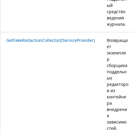
ый
средство
ведения
журнала.
GetFakeRedactionCollector(IServiceProvider)
Возвраща
ет
экземпля
р
сборщика
поддельн
ых
редакторо
в из
контейне
ра
внедрени
я
зависимо
стей.