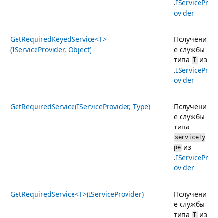
.
IServicePr
ovider
GetRequiredKeyedService<T>
Получени
(IServiceProvider, Object)
е службы
типа
из
T
.
IServicePr
ovider
GetRequiredService(IServiceProvider, Type)
Получени
е службы
типа
serviceTy
из
pe
.
IServicePr
ovider
GetRequiredService<T>(IServiceProvider)
Получени
е службы
типа
из
T