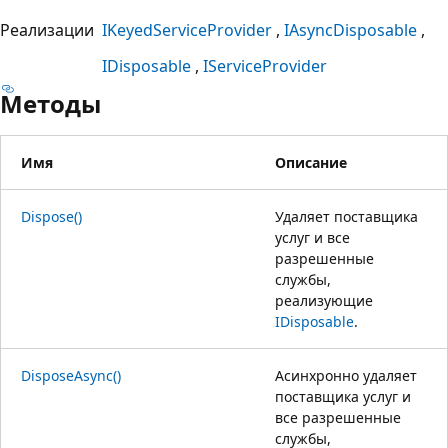
Реализации
IKeyedServiceProvider
IAsyncDisposable
IDisposable
IServiceProvider
Методы
Имя
Описание
Dispose()
Удаляет поставщика
услуг и все
разрешенные
службы,
реализующие
IDisposable
.
DisposeAsync()
Асинхронно удаляет
поставщика услуг и
все разрешенные
службы,