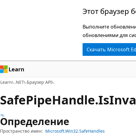
Пропустить
Переход
Этот браузер 
и
к
перейти
навигации
Выполните обновлени
к
на
обновлениями для си
основному
странице
Скачать Microsoft E
содержимому
Learn
Learn
.NET
Браузер API
Safe
Pipe
Handle.
Is
Inva
Определение
Пространство имен:
Microsoft.Win32.SafeHandles