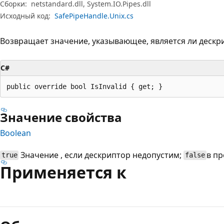
Сборки:
netstandard.dll, System.IO.Pipes.dll
Исходный код:
SafePipeHandle.Unix.cs
Возвращает значение, указывающее, является ли деск
C#
public override bool IsInvalid { get; }
Значение свойства
Boolean
Значение , если дескриптор недопустим;
в пр
true
false
Применяется к